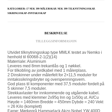
KATEGORIER:
17 NEK 399 MÅLERSKAP
,
NEK 399 TILKNYTNINGSSKAP
,
SIKRINGSSKAP–INNTAKSSKAP
BESKRIVELSE
TILLEGGSINFORMASJON
Utvidet tilknytningsskap type MMLK testet av Nemko i
henhold til 60068-2-1(2)(14)
Materriale: Aluminium
Leveres med 8mm trekantlås og 1 nøkkel.
For tilkobling av jordkabel med 1 målerplass.
2 Dinskinner under målerfelt for 2×11,5 moduler for
inntakssikringsbryter og overspenningsvern.
God plass til komponenter med 37,5 moduler fordelt på
5 skinner 7,5 moduler.
Strekkavlaster for innkommende og utgående kabel.
Leveres med klemmer 2x95q Inn og 1x50q ut. Al/Cu
Høyde = 1460mm Bredde = 450mm Dybde = 240 Vekt
= 26 Kilo (komplett)
Farge: Mørkegrå Hammarlack Akzo Nobel YW 400D