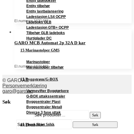
Entity ladebokser
Entity tilbehør
Entity lastbalansering
Ladestasjon LS4 OCPP
El.nummer: 1631488
Ladeboks GLB
Ladestasjon GTB+ OCPP
Tilbehør GLB ladeboks
Hurtiglader DC
GARO MCB Automat 2p 32A D kar
15 Marinastolper GMS
Marinastolper
El.nummer: 1631489
Marinastolper tilbehør
15 Byggstrøm/G-BOX
© GARO AS
Personvernerklæring
garo@garo.no
Varmevifter Byggtørkere
G-BOX uttakssentraler
Søk
Byggsentraler Plast
Byggsentraler Metall
Søk
Diverse 3 fase uttak
Søk
etter:
Søk
15 Plugg Skjøt Stikk
Søk
etter: