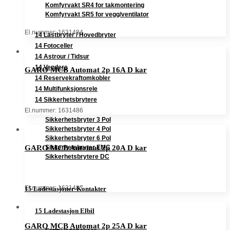
Komfyrvakt SR4 for takmontering
Komfyrvakt SR5 for vegg/ventilator
El.nummer: 1631484
14 Lastbryter / Hovedbryter
14 Fotoceller
14 Astrour / Tidsur
14 Vendere
GARO MCB Automat 2p 16A D kar
14 Reservekraftomkobler
14 Multifunksjonsrele
14 Sikkerhetsbrytere
El.nummer: 1631486
Sikkerhetsbryter 3 Pol
Sikkerhetsbryter 4 Pol
Sikkerhetsbryter 6 Pol
Sikkerhetsbryter EMC
GARO MCB Automat 2p 20A D kar
Sikkerhetsbrytere DC
El.nummer: 1631487
15 Ladestasjoner-Kontakter
15 Ladestasjon Elbil
GARO MCB Automat 2p 25A D kar