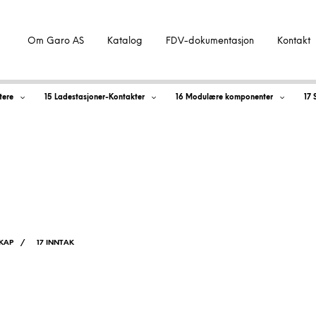
Om Garo AS
Katalog
FDV-dokumentasjon
Kontakt
tere
15 Ladestasjoner-Kontakter
16 Modulære komponenter
17 
belinntak m/målerpl
KAP
/
17 INNTAK