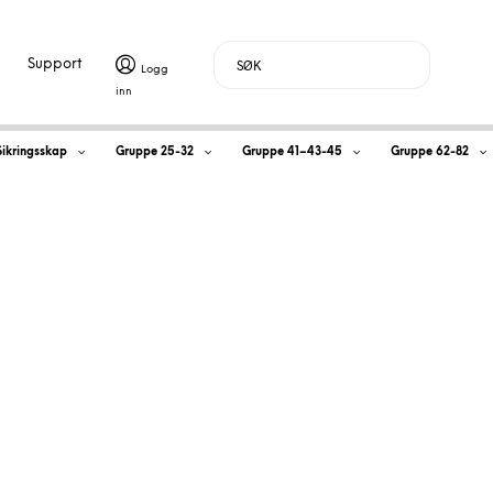
Support
H
Sikringsskap
Gruppe 25-32
Gruppe 41–43-45
Gruppe 62-82
a
ass
n
d
l
e
k