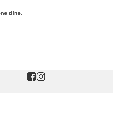
u
r
ne dine.
v