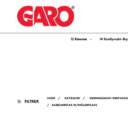
12 Klemmer
14 Komfyrvakt–Bry
Ka
HJEM
/
KATEGORI
/
SIKRINGSSKAP–INNTAKSS
FILTRER
/
KABELINNTAK M/MÅLERPLASS