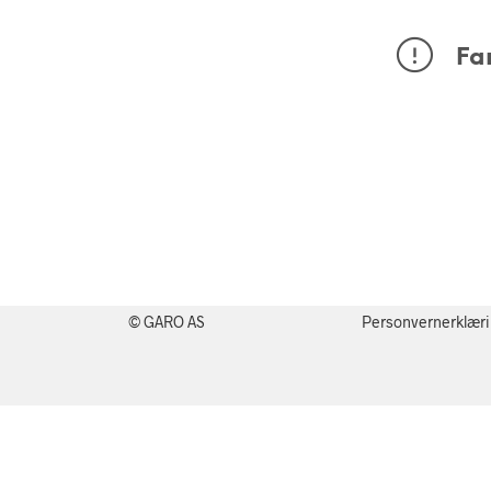
Fa
© GARO AS
Personvernerklær