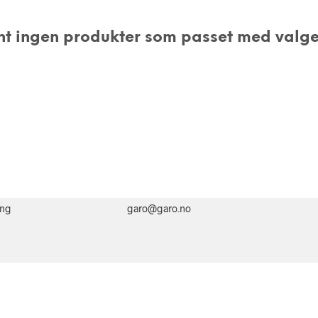
nt ingen produkter som passet med valge
ing
garo@garo.no