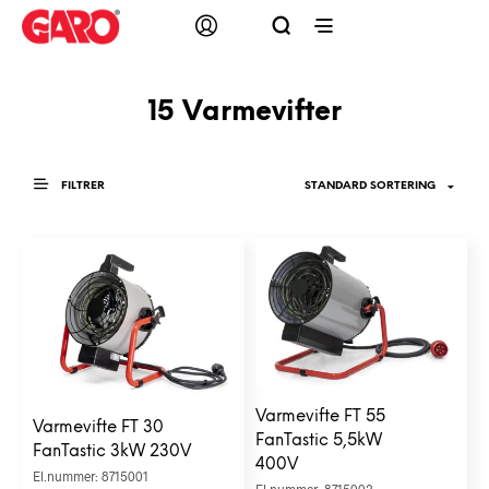
15 Varmevifter
FILTRER
Varmevifte FT 55
Varmevifte FT 30
FanTastic 5,5kW
FanTastic 3kW 230V
400V
El.nummer: 8715001
El.nummer: 8715002