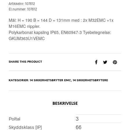
Artikkelnr: 107612
El.nummer: 107612
Mål: H = 190 B = 144 D = 131mm med : 2x M32EMC +1x
M16EMC nippler.
Polykarbonat kapsling IP65, EN60947-3 Tyebetegnelse:
GKUM363U1VEMC
SHARE THIS PRODUCT
KATEGORIER:
14 SIKKERHETSBRYTER EMC
,
14 SIKKERHETSBRYTERE
BESKRIVELSE
3
Poltal
66
Skyddsklass [IP]