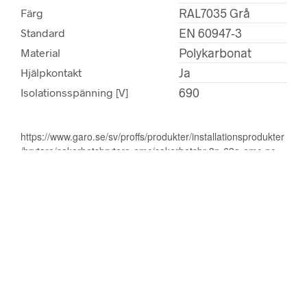
RAL7035 Grå
Färg
EN 60947-3
Standard
Polykarbonat
Material
Ja
Hjälpkontakt
690
Isolationsspänning [V]
https://www.garo.se/sv/proffs/produkter/installationsprodukter
/brytare/sakerhetsbrytare-emc/sakerhetsbr-3p-63a-emc-pc
RELATERTE PRODUKTER
Sikkerhetsbryter SBG
3125-M EMC
El.nummer: 107619