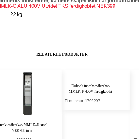
onteres frittstående, da dette skapet ikke har jordfundame
MLK-C ALU 400V Utvidet TKS ferdigkoblet NEK399
22 kg
RELATERTE PRODUKTER
Dobbelt inntaksmålerskap
MMLK-F 400V ferdigkoblet
El.nummer: 1703297
nntaksmålerskap MMLK-D smal
NEK399 tomt