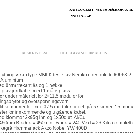
KATEGORIER:
17 NEK 399 MÅLERSKAP
,
NE
INNTAKSSKAP
BESKRIVELSE
TILLEGGSINFORMASJON
lknytningsskap type MMLK testet av Nemko i henhold til 60068-2-
: Aluminium
d 8mm trekantlås og 1 nøkkel.
ling av jordkabel med 1 målerplass.
er under målerfelt for 2×11,5 moduler for
ringsbryter og overspenningsvern.
til komponenter med 37,5 moduler fordelt på 5 skinner 7,5 modu
ster for innkommende og utgående kabel.
d klemmer 2x95q Inn og 1x50q ut. Al/Cu
460mm Bredde = 450mm Dybde = 240 Vekt = 26 Kilo (komplett)
rkegrå Hammarlack Akzo Nobel YW 400D