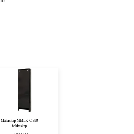
nt!
Målerskap MMLK-C 399
bakkeskap