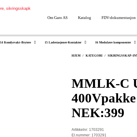
Om Garo AS
Katalog
FDV-dokumentasjon
14 Komfyrvakt–Brytere
15 Ladestasjoner-Kontakter
16 Modulære komponenter
HJEM
/
KATEGORI
/
SIKRINGSSKAP–I
MMLK-C Ut
400Vpakke 
NEK:399
Artikkelnr: 1703291
El.nummer: 1703291