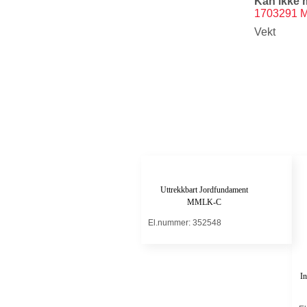
Kan ikke m
1703291 M
Vekt
Uttrekkbart Jordfundament
MMLK-C
El.nummer: 352548
I