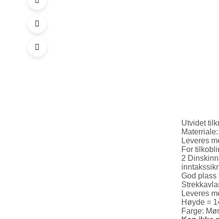
Utvidet ti
Materriale
Leveres me
For tilkob
2 Dinskinn
inntakssik
God plass 
Strekkavla
Leveres me
Høyde = 1
Farge: Mø