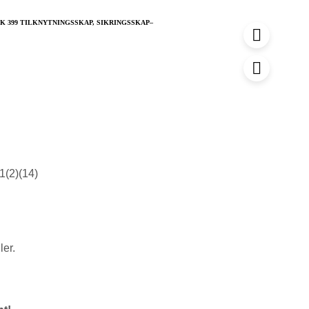
u
K 399 TILKNYTNINGSSKAP
,
SIKRINGSSKAP–
r
v
1(2)(14)
ler.