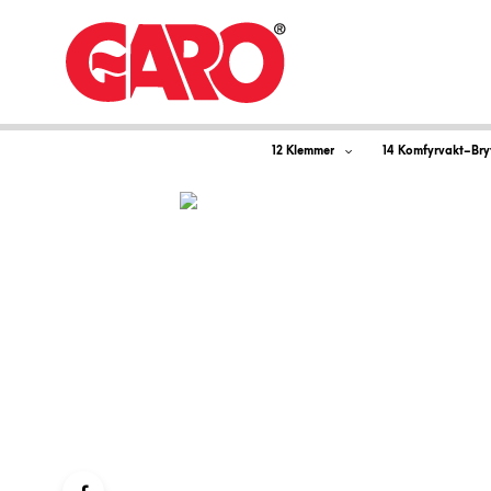
12 Klemmer
14 Komfyrvakt–Bry