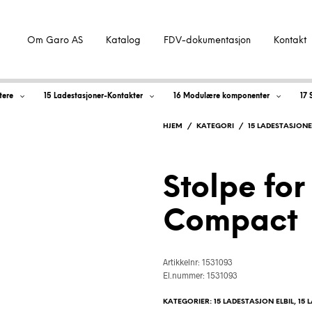
Om Garo AS
Katalog
FDV-dokumentasjon
Kontakt
tere
15 Ladestasjoner-Kontakter
16 Modulære komponenter
17 
HJEM
/
KATEGORI
/
15 LADESTASJON
Stolpe for 
Compact
Artikkelnr: 1531093
El.nummer: 1531093
KATEGORIER:
15 LADESTASJON ELBIL
,
15 