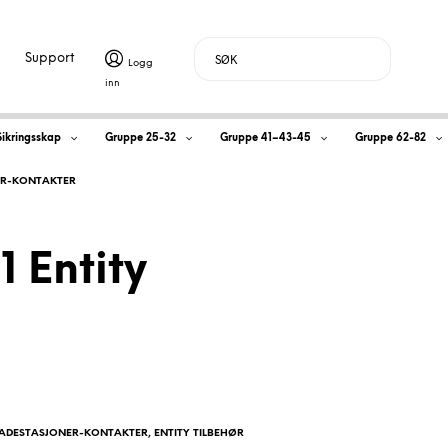
Support
H
Sikringsskap
Gruppe 25-32
Gruppe 41–43-45
Gruppe 62-82
a
ER-KONTAKTER
n
d
1 Entity
l
e
k
LADESTASJONER-KONTAKTER
,
ENTITY TILBEHØR