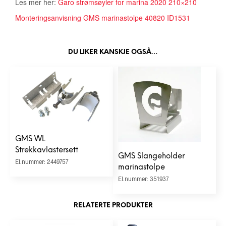
Les mer her:
Garo strømsøyler for marina 2020 210×210
Monteringsanvisning GMS marinastolpe 40820 ID1531
DU LIKER KANSKJE OGSÅ…
GMS WL
Strekkavlastersett
GMS Slangeholder
El.nummer: 2449757
marinastolpe
El.nummer: 351937
RELATERTE PRODUKTER