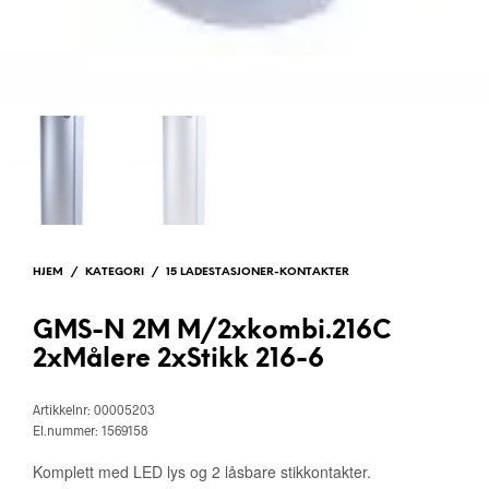
HJEM
/
KATEGORI
/
15 LADESTASJONER-KONTAKTER
GMS-N 2M M/2xkombi.216C
2xMålere 2xStikk 216-6
Artikkelnr: 00005203
El.nummer: 1569158
Komplett med LED lys og 2 låsbare stikkontakter.