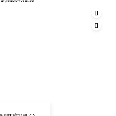
u
5 SKJØTEKONTAKT IP 44/67
r
v
tikkontakt påvegg UIQ 232-