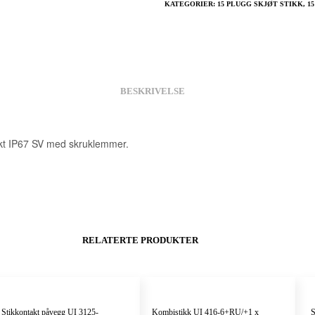
KATEGORIER:
15 PLUGG SKJØT STIKK
,
1
BESKRIVELSE
kt IP67 SV med skruklemmer.
RELATERTE PRODUKTER
Stikkontakt påvegg UI 3125-
Kombistikk UI 416-6+RU/+1 x
S