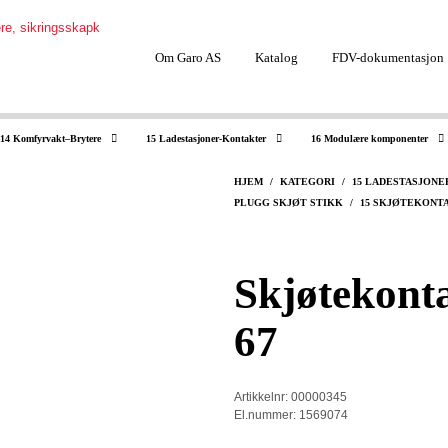
Om Garo AS
Katalog
FDV-dokumentasjon
14 Komfyrvakt–Brytere
15 Ladestasjoner-Kontakter
16 Modulære komponenter
HJEM
/
KATEGORI
/
15 LADESTASJON
PLUGG SKJØT STIKK
/
15 SKJØTEKONTAK
Skjøtekont
67
Artikkelnr: 00000345
El.nummer: 1569074