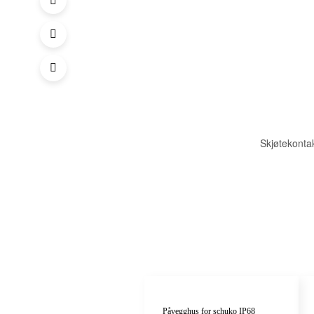
Skjøtekonta
Påvegghus for schuko IP68