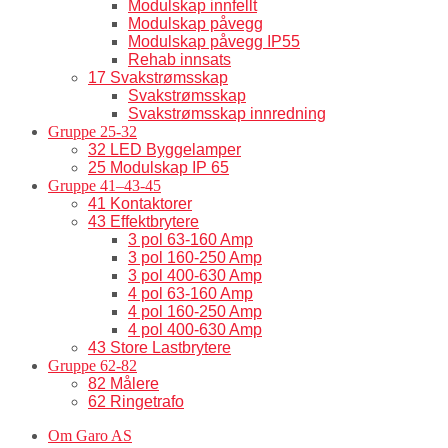
Modulskap innfellt
Modulskap påvegg
Modulskap påvegg IP55
Rehab innsats
17 Svakstrømsskap
Svakstrømsskap
Svakstrømsskap innredning
Gruppe 25-32
32 LED Byggelamper
25 Modulskap IP 65
Gruppe 41–43-45
41 Kontaktorer
43 Effektbrytere
3 pol 63-160 Amp
3 pol 160-250 Amp
3 pol 400-630 Amp
4 pol 63-160 Amp
4 pol 160-250 Amp
4 pol 400-630 Amp
43 Store Lastbrytere
Gruppe 62-82
82 Målere
62 Ringetrafo
Om Garo AS