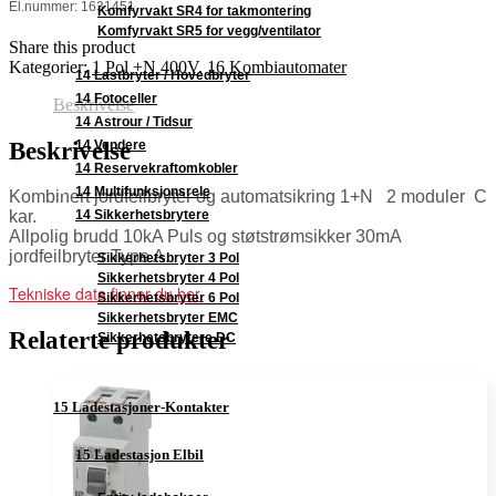
El.nummer: 1631451
Komfyrvakt SR4 for takmontering
Komfyrvakt SR5 for vegg/ventilator
Share this product
Kategorier:
1 Pol +N 400V
,
16 Kombiautomater
14 Lastbryter / Hovedbryter
14 Fotoceller
Beskrivelse
14 Astrour / Tidsur
Beskrivelse
14 Vendere
14 Reservekraftomkobler
14 Multifunksjonsrele
Kombinert jordfeilbryter og automatsikring 1+N 2 moduler C
14 Sikkerhetsbrytere
kar.
Allpolig brudd 10kA Puls og støtstrømsikker 30mA
jordfeilbryter Type A.
Sikkerhetsbryter 3 Pol
Sikkerhetsbryter 4 Pol
Tekniske data finner du her.
Sikkerhetsbryter 6 Pol
Sikkerhetsbryter EMC
Relaterte produkter
Sikkerhetsbrytere DC
15 Ladestasjoner-Kontakter
15 Ladestasjon Elbil