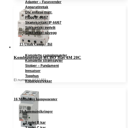
Adapter – Fasevender
Apparatinntak
Div. enfase matr.
Plugg IP 44/67
Skjøtekontakt IP 44/67
Stikkontakt innfellt
Stikkontakt påvegg
15 Uttak Camp – Bil
Komplette campingsøyler
Kombiautomat RCBO 3fas 4M 20C
Komplette strømsøyler
Stolper – Fundament
Innsatser
Topphus
El.nummer: 1631481
Koblingsstykker
16 Modulære komponenter
16 Automatsikringer
2 polet B kar
2 polet C kar