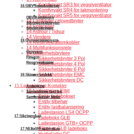
Komfyrvakt SR3 for vegg/ventilator
16 OBV/Inntakssikring
Komfyrvakt SR4 for takmontering
Komfyrvakt SR5 for vegg/ventilator
OBV/Kombivern
14 Lastbryter / Hovedbryter
Sikringsskillebryter
14 Fotoceller
Smeltesikringer
14 Astrour / Tidsur
14 Vendere
16 Overspenningsvern
14 Reservekraftomkobler
14 Multifunksjonsrele
Grovvern
14 Sikkerhetsbrytere
Finvern
Sikkerhetsbryter 3 Pol
Reserveplugger
Sikkerhetsbryter 4 Pol
Sikkerhetsbryter 6 Pol
16 Skinner/avdekk
Sikkerhetsbryter EMC
Sikkerhetsbrytere DC
15 Ladestasjoner-Kontakter
Avdekking
15 Ladestasjon Elbil
Samleskinne fast len
Entity ladebokser
Samleskinner Meter
Entity tilbehør
Entity lastbalansering
Ladestasjon LS4 OCPP
17 Sikringsskap
Ladeboks GLB
Ladestasjon GTB+ OCPP
Tilbehør GLB ladeboks
17 NEK 399 målerskap
Hurtiglader DC