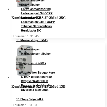
Entity ladebokser
Entity tilbehør
Entity lastbalansering
Ladestasjon LS4 OCPP
Kombiautomat KZS 2P 2Mod 25C
Ladeboks GLB
Ladestasjon GTB+ OCPP
Tilbehør GLB ladeboks
Hurtiglader DC
El.nummer: 1631845
15 Marinastolper GMS
Marinastolper
Marinastolper tilbehør
15 Byggstrøm/G-BOX
Varmevifter Byggtørkere
G-BOX uttakssentraler
Byggsentraler Plast
Byggsentraler Metall
Kombiautomat KZS 2P 2Mod 13B
Diverse 3 fase uttak
15 Plugg Skjøt Stikk
El.nummer: 1631831