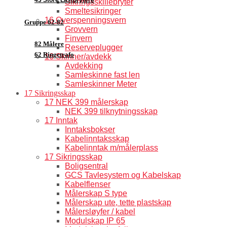
Sikringsskillebryter
Smeltesikringer
16 Overspenningsvern
Gruppe 62-82
Grovvern
Finvern
82 Målere
Reserveplugger
62 Ringetrafo
16 Skinner/avdekk
Avdekking
Samleskinne fast len
Samleskinner Meter
17 Sikringsskap
17 NEK 399 målerskap
NEK 399 tilknytningsskap
17 Inntak
Inntaksbokser
Kabelinntaksskap
Kabelinntak m/målerplass
17 Sikringsskap
Boligsentral
GCS Tavlesystem og Kabelskap
Kabelflenser
Målerskap S type
Målerskap ute, tette plastskap
Målersløyfer / kabel
Modulskap IP 65