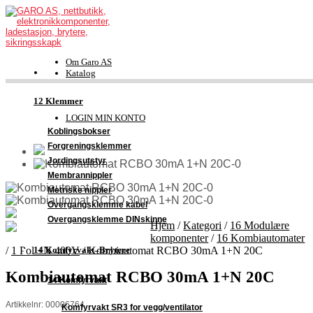
Om Garo AS
Katalog
FDV-dokumentasjon
Kontakt
12 Klemmer
Support
LOGIN MIN KONTO
Koblingsbokser
Forgreningsklemmer
Jordingsutstyr
Membrannippler
Metriske nippler
Overgangsklemme kabel
Overgangsklemme DINskinne
Hjem
/
Kategori
/
16 Modulære
komponenter
/
16 Kombiautomater
/
1 Pol +N 400V
/
Kombiautomat RCBO 30mA 1+N 20C
14 Komfyrvakt–Brytere
Kombiautomat RCBO 30mA 1+N 20C
14 Komfyrvakt
Artikkelnr: 00006764
Komfyrvakt SR3 for vegg/ventilator