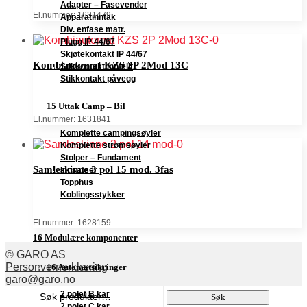
Adapter – Fasevender
El.nummer: 1631479
Apparatinntak
Div. enfase matr.
Plugg IP 44/67
Skjøtekontakt IP 44/67
Kombiautomat KZS 2P 2Mod 13C
Stikkontakt innfellt
Stikkontakt påvegg
15 Uttak Camp – Bil
El.nummer: 1631841
Komplette campingsøyler
Komplette strømsøyler
Stolper – Fundament
Samleskinne 3 pol 15 mod. 3fas
Innsatser
Topphus
Koblingsstykker
El.nummer: 1628159
16 Modulære komponenter
© GARO AS
Personvernerklæring
16 Automatsikringer
garo@garo.no
Søk
2 polet B kar
Søk
etter:
2 polet C kar