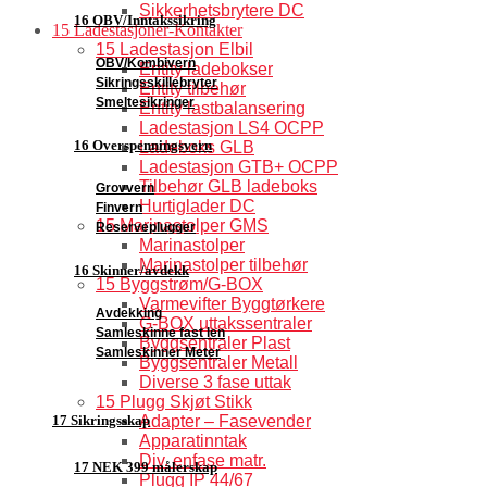
Sikkerhetsbrytere DC
16 OBV/Inntakssikring
15 Ladestasjoner-Kontakter
15 Ladestasjon Elbil
OBV/Kombivern
Entity ladebokser
Sikringsskillebryter
Entity tilbehør
Smeltesikringer
Entity lastbalansering
Ladestasjon LS4 OCPP
16 Overspenningsvern
Ladeboks GLB
Ladestasjon GTB+ OCPP
Tilbehør GLB ladeboks
Grovvern
Hurtiglader DC
Finvern
15 Marinastolper GMS
Reserveplugger
Marinastolper
Marinastolper tilbehør
16 Skinner/avdekk
15 Byggstrøm/G-BOX
Varmevifter Byggtørkere
Avdekking
G-BOX uttakssentraler
Samleskinne fast len
Byggsentraler Plast
Samleskinner Meter
Byggsentraler Metall
Diverse 3 fase uttak
15 Plugg Skjøt Stikk
Adapter – Fasevender
17 Sikringsskap
Apparatinntak
Div. enfase matr.
17 NEK 399 målerskap
Plugg IP 44/67