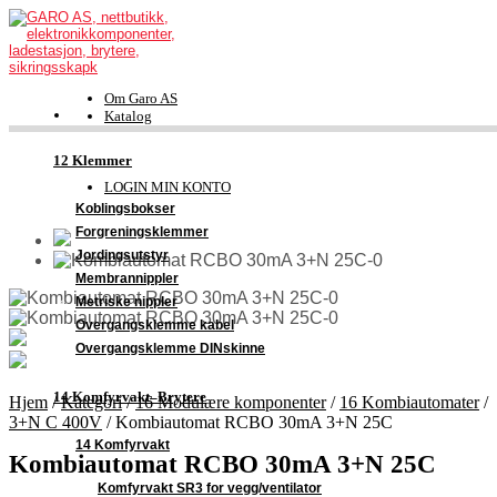
Om Garo AS
Katalog
FDV-dokumentasjon
Kontakt
12 Klemmer
Support
LOGIN MIN KONTO
Koblingsbokser
Forgreningsklemmer
Jordingsutstyr
Membrannippler
Metriske nippler
Overgangsklemme kabel
Overgangsklemme DINskinne
14 Komfyrvakt–Brytere
Hjem
/
Kategori
/
16 Modulære komponenter
/
16 Kombiautomater
/
3+N C 400V
/
Kombiautomat RCBO 30mA 3+N 25C
14 Komfyrvakt
Kombiautomat RCBO 30mA 3+N 25C
Komfyrvakt SR3 for vegg/ventilator