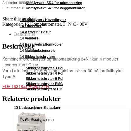
Komfyrvakt SR4 for takmontering
Artikkelnr: 00006804
Komfyrvakt SR5 for vegg/ventilator
El.nummer: 1631854
Share this product
14 Lastbryter / Hovedbryter
Kategorier:
16 Kombiautomater
,
3+N C 400V
14 Fotoceller
14 Astrour / Tidsur
Beskrivelse
14 Vendere
14 Reservekraftomkobler
Beskrivelse
14 Multifunksjonsrele
14 Sikkerhetsbrytere
Kombinert jordfeilbryter og automatsikring 3+N i kun 4 moduler!
Leveres kun i C kar.
Sikkerhetsbryter 3 Pol
Vern i alle faser. 10kA Puls og støtstrømsikker 30mA jordfeilbryter
Sikkerhetsbryter 4 Pol
Type A.
Sikkerhetsbryter 6 Pol
Sikkerhetsbryter EMC
FDV 16318xx RCBO 3+N
Sikkerhetsbrytere DC
Relaterte produkter
15 Ladestasjoner-Kontakter
15 Ladestasjon Elbil