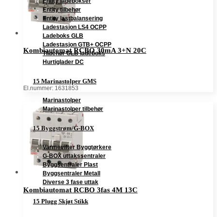
Entity ladebokser
Entity tilbehør
Entity lastbalansering
Ladestasjon LS4 OCPP
Ladeboks GLB
Ladestasjon GTB+ OCPP
Kombiautomat RCBO 30mA 3+N 20C
Tilbehør GLB ladeboks
Hurtiglader DC
15 Marinastolper GMS
El.nummer: 1631853
Marinastolper
Marinastolper tilbehør
15 Byggstrøm/G-BOX
Varmevifter Byggtørkere
G-BOX uttakssentraler
Byggsentraler Plast
Byggsentraler Metall
Diverse 3 fase uttak
Kombiautomat RCBO 3fas 4M 13C
15 Plugg Skjøt Stikk