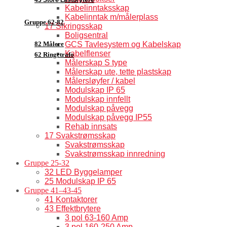
Kabelinntaksskap
Kabelinntak m/målerplass
Gruppe 62-82
17 Sikringsskap
Boligsentral
82 Målere
GCS Tavlesystem og Kabelskap
Kabelflenser
62 Ringetrafo
Målerskap S type
Målerskap ute, tette plastskap
Målersløyfer / kabel
Modulskap IP 65
Modulskap innfellt
Modulskap påvegg
Modulskap påvegg IP55
Rehab innsats
17 Svakstrømsskap
Svakstrømsskap
Svakstrømsskap innredning
Gruppe 25-32
32 LED Byggelamper
25 Modulskap IP 65
Gruppe 41–43-45
41 Kontaktorer
43 Effektbrytere
3 pol 63-160 Amp
3 pol 160-250 Amp