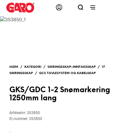
HJEM
/
KATEGORI
/
SIKRINGSSKAP–INNTAKSSKAP
/
17
SIKRINGSSKAP
/
GCS TAVLESYSTEM OG KABELSKAP
GKS/GDC 1-2 Snømarkering
1250mm lang
Artikkelnr: 353850
El.nummer: 353850
.