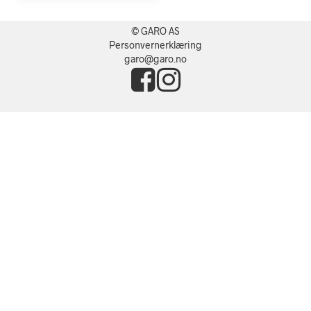
© GARO AS
Personvernerklæring
garo@garo.no