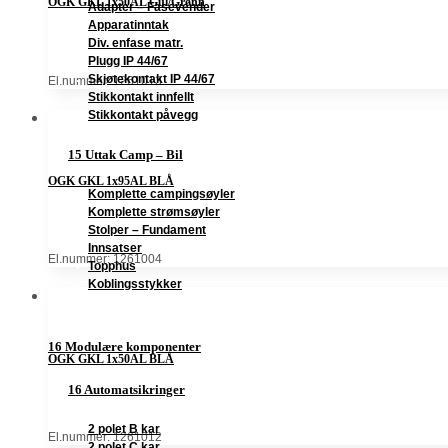
OGK GKL 1x50AL Gul/Grønn
Adapter – Fasevender
Apparatinntak
Div. enfase matr.
Plugg IP 44/67
Skjøtekontakt IP 44/67
El.nummer: 1261013
Stikkontakt innfellt
Stikkontakt påvegg
15 Uttak Camp – Bil
OGK GKL 1x95AL BLÅ
Komplette campingsøyler
Komplette strømsøyler
Stolper – Fundament
Innsatser
El.nummer: 1261004
Topphus
Koblingsstykker
16 Modulære komponenter
OGK GKL 1x50AL BLÅ
16 Automatsikringer
2 polet B kar
El.nummer: 1261012
2 polet C kar