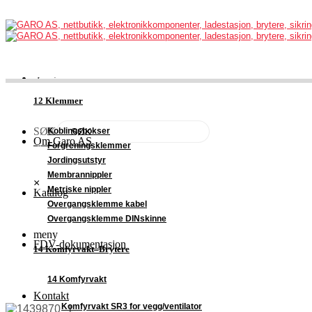
12 Klemmer
SØK
Koblingsbokser
Om Garo AS
Forgreningsklemmer
Jordingsutstyr
Membrannippler
×
Metriske nippler
Katalog
Overgangsklemme kabel
Overgangsklemme DINskinne
meny
FDV-dokumentasjon
14 Komfyrvakt–Brytere
14 Komfyrvakt
Kontakt
Komfyrvakt SR3 for vegg/ventilator