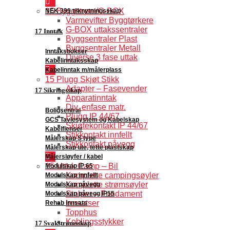
15 Byggstrøm/G-BOX
NEK 399 tilknytningsskap
Varmevifter Byggtørkere
G-BOX uttakssentraler
17 Inntak
Byggsentraler Plast
Byggsentraler Metall
Inntaksbokser
Diverse 3 fase uttak
Kabelinntaksskap
Kabelinntak m/målerplass
15 Plugg Skjøt Stikk
Adapter – Fasevender
17 Sikringsskap
Apparatinntak
Div. enfase matr.
Boligsentral
Plugg IP 44/67
GCS Tavlesystem og Kabelskap
Skjøtekontakt IP 44/67
Kabelflenser
Stikkontakt innfellt
Målerskap S type
Stikkontakt påvegg
Målerskap ute, tette plastskap
Målersløyfer / kabel
15 Uttak Camp – Bil
Modulskap IP 65
Komplette campingsøyler
Modulskap innfellt
Komplette strømsøyler
Modulskap påvegg
Stolper – Fundament
Modulskap påvegg IP55
Innsatser
Rehab innsats
Topphus
Koblingsstykker
17 Svakstrømsskap