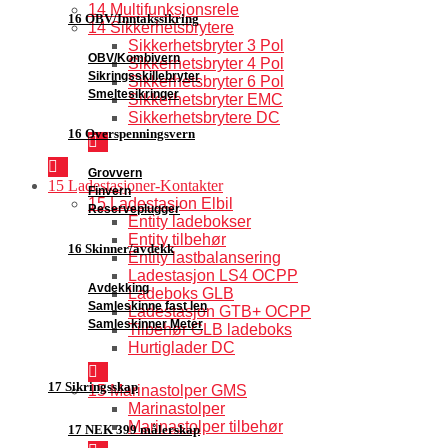
14 Multifunksjonsrele
16 OBV/Inntakssikring
14 Sikkerhetsbrytere
Sikkerhetsbryter 3 Pol
OBV/Kombivern
Sikkerhetsbryter 4 Pol
Sikringsskillebryter
Sikkerhetsbryter 6 Pol
Smeltesikringer
Sikkerhetsbryter EMC
Sikkerhetsbrytere DC
16 Overspenningsvern
Grovvern
15 Ladestasjoner-Kontakter
Finvern
15 Ladestasjon Elbil
Reserveplugger
Entity ladebokser
Entity tilbehør
16 Skinner/avdekk
Entity lastbalansering
Ladestasjon LS4 OCPP
Avdekking
Ladeboks GLB
Samleskinne fast len
Ladestasjon GTB+ OCPP
Samleskinner Meter
Tilbehør GLB ladeboks
Hurtiglader DC
17 Sikringsskap
15 Marinastolper GMS
Marinastolper
Marinastolper tilbehør
17 NEK 399 målerskap