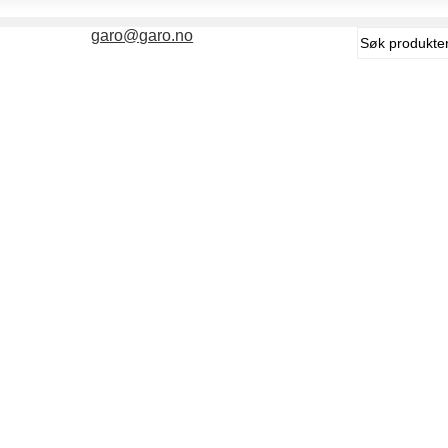
Søk
garo@garo.no
etter: