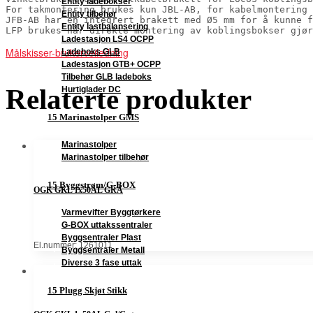
Entity ladebokser
For takmontering brukes kun JBL-AB, for kabelmontering 
Entity tilbehør
JFB-AB har en integrert brakett med Ø5 mm for å kunne f
Entity lastbalansering
LFP brukes når direkte montering av koblingsbokser gjør
Ladestasjon LS4 OCPP
Målskisser-brukerveiledning
Ladeboks GLB
Ladestasjon GTB+ OCPP
Tilbehør GLB ladeboks
Relaterte produkter
Hurtiglader DC
15 Marinastolper GMS
Marinastolper
Marinastolper tilbehør
15 Byggstrøm/G-BOX
OGK GKL 1x50AL GRÅ
Varmevifter Byggtørkere
G-BOX uttakssentraler
Byggsentraler Plast
El.nummer: 1261011
Byggsentraler Metall
Diverse 3 fase uttak
15 Plugg Skjøt Stikk