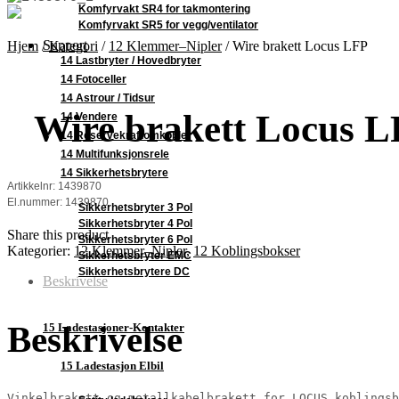
Komfyrvakt SR4 for takmontering
Komfyrvakt SR5 for vegg/ventilator
Support
Hjem
/
Kategori
/
12 Klemmer–Nipler
/
Wire brakett Locus LFP
14 Lastbryter / Hovedbryter
14 Fotoceller
14 Astrour / Tidsur
Wire brakett Locus 
14 Vendere
14 Reservekraftomkobler
14 Multifunksjonsrele
14 Sikkerhetsbrytere
Artikkelnr: 1439870
El.nummer: 1439870
Sikkerhetsbryter 3 Pol
Sikkerhetsbryter 4 Pol
Share this product
Sikkerhetsbryter 6 Pol
Kategorier:
12 Klemmer–Nipler
,
12 Koblingsbokser
Sikkerhetsbryter EMC
Sikkerhetsbrytere DC
Beskrivelse
Beskrivelse
15 Ladestasjoner-Kontakter
15 Ladestasjon Elbil
Vinkelbrakett og metallkabelbrakett for LOCUS koblingsb