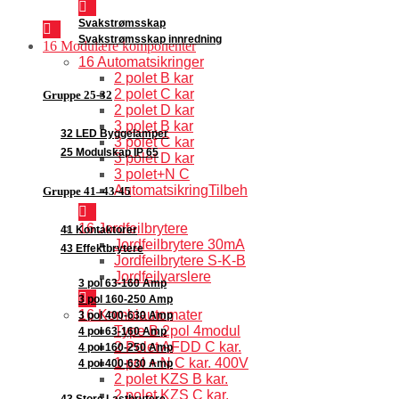
Svakstrømsskap
Svakstrømsskap innredning
16 Modulære komponenter
16 Automatsikringer
2 polet B kar
2 polet C kar
Gruppe 25-32
2 polet D kar
3 polet B kar
32 LED Byggelamper
3 polet C kar
25 Modulskap IP 65
3 polet D kar
3 polet+N C
AutomatsikringTilbeh
Gruppe 41–43-45
16 Jordfeilbrytere
41 Kontaktorer
Jordfeilbrytere 30mA
43 Effektbrytere
Jordfeilbrytere S-K-B
Jordfeilvarslere
3 pol 63-160 Amp
3 pol 160-250 Amp
16 Kombiautomater
3 pol 400-630 Amp
Type B 2pol 4modul
4 pol 63-160 Amp
2 Polet AFDD C kar.
4 pol 160-250 Amp
1 pol + N C kar. 400V
4 pol 400-630 Amp
2 polet KZS B kar.
2 polet KZS C kar.
43 Store Lastbrytere