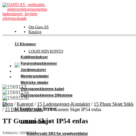
Om Garo AS
Katalog
FDV-dokumentasjon
Kontakt
12 Klemmer
Support
LOGIN MIN KONTO
Koblingsbokser
Forgreningsklemmer
Jordingsutstyr
Membrannippler
Metriske nippler
Overgangsklemme kabel
Overgangsklemme DINskinne
Hjem
/
Kategori
/
15 Ladestasjoner-Kontakter
/
15 Plugg Skjøt Stikk
14 Komfyrvakt–Brytere
/
15 Div. enfase matr.
/
TT Gummi Skjøt IP54 enfas
TT Gummi Skjøt IP54 enfas
14 Komfyrvakt
Artikkelnr: 00002521
Komfyrvakt SR3 for vegg/ventilator