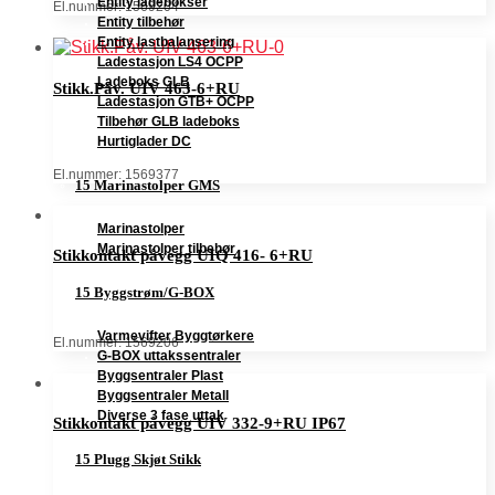
Entity ladebokser
El.nummer: 1569204
Entity tilbehør
Entity lastbalansering
Ladestasjon LS4 OCPP
Ladeboks GLB
Stikk.Påv. UIV 463-6+RU
Ladestasjon GTB+ OCPP
Tilbehør GLB ladeboks
Hurtiglader DC
El.nummer: 1569377
15 Marinastolper GMS
Marinastolper
Marinastolper tilbehør
Stikkontakt påvegg UIQ 416- 6+RU
15 Byggstrøm/G-BOX
Varmevifter Byggtørkere
El.nummer: 1569206
G-BOX uttakssentraler
Byggsentraler Plast
Byggsentraler Metall
Diverse 3 fase uttak
Stikkontakt påvegg UIV 332-9+RU IP67
15 Plugg Skjøt Stikk