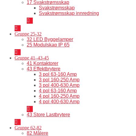
17 Svakstrømsskap
Svakstrømsskap
Svakstrømsskap innredning
Gruppe 25-32
32 LED Byggelamper
25 Modulskap IP 65
Gruppe 41–43-45
41 Kontaktorer
43 Effektbrytere
3 pol 63-160 Amp
3 pol 160-250 Amp
3 pol 400-630 Amp
4 pol 63-160 Amp
4 pol 160-250 Amp
4 pol 400-630 Amp
43 Store Lastbrytere
Gruppe 62-82
82 Målere