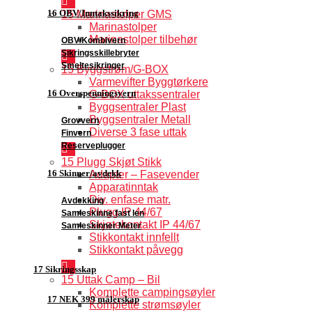
16 OBV/Inntakssikring
15 Marinastolper GMS
Marinastolper
Marinastolper tilbehør
OBV/Kombivern
Sikringsskillebryter
Smeltesikringer
15 Byggstrøm/G-BOX
Varmevifter Byggtørkere
16 Overspenningsvern
G-BOX uttakssentraler
Byggsentraler Plast
Byggsentraler Metall
Grovvern
Diverse 3 fase uttak
Finvern
Reserveplugger
15 Plugg Skjøt Stikk
16 Skinner/avdekk
Adapter – Fasevender
Apparatinntak
Div. enfase matr.
Avdekking
Plugg IP 44/67
Samleskinne fast len
Skjøtekontakt IP 44/67
Samleskinner Meter
Stikkontakt innfellt
Stikkontakt påvegg
17 Sikringsskap
15 Uttak Camp – Bil
Komplette campingsøyler
17 NEK 399 målerskap
Komplette strømsøyler