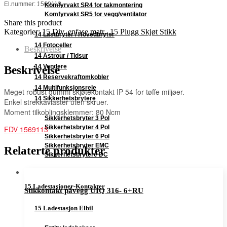
El.nummer: 1569113
Komfyrvakt SR4 for takmontering
Komfyrvakt SR5 for vegg/ventilator
Share this product
Kategorier:
15 Div. enfase matr.
,
15 Plugg Skjøt Stikk
14 Lastbryter / Hovedbryter
14 Fotoceller
Beskrivelse
14 Astrour / Tidsur
14 Vendere
Beskrivelse
14 Reservekraftomkobler
14 Multifunksjonsrele
Meget robust gummi skjøtekontakt IP 54 for tøffe miljøer.
14 Sikkerhetsbrytere
Enkel strekkavlaster uten skruer.
Moment tilkoblingsklemmer: 80 Ncm
Sikkerhetsbryter 3 Pol
Sikkerhetsbryter 4 Pol
FDV 1569113
Sikkerhetsbryter 6 Pol
Sikkerhetsbryter EMC
Relaterte produkter
Sikkerhetsbrytere DC
15 Ladestasjoner-Kontakter
Stikkontakt påvegg UIQ 316- 6+RU
15 Ladestasjon Elbil