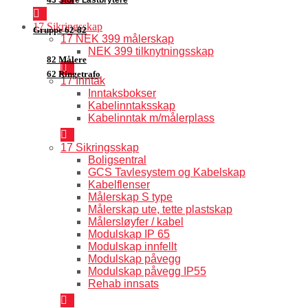
17 Sikringsskap
Gruppe 62-82
17 NEK 399 målerskap
NEK 399 tilknytningsskap
82 Målere
62 Ringetrafo
17 Inntak
Inntaksbokser
Kabelinntaksskap
Kabelinntak m/målerplass
17 Sikringsskap
Boligsentral
GCS Tavlesystem og Kabelskap
Kabelflenser
Målerskap S type
Målerskap ute, tette plastskap
Målersløyfer / kabel
Modulskap IP 65
Modulskap innfellt
Modulskap påvegg
Modulskap påvegg IP55
Rehab innsats