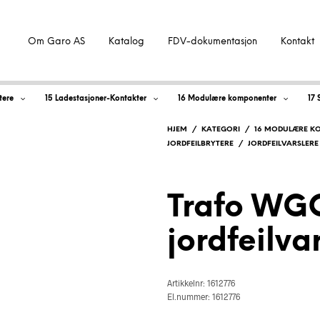
Om Garo AS
Katalog
FDV-dokumentasjon
Kontakt
tere
15 Ladestasjoner-Kontakter
16 Modulære komponenter
17 
HJEM
/
KATEGORI
/
16 MODULÆRE K
JORDFEILBRYTERE
/
JORDFEILVARSLERE
Trafo WGC
jordfeilva
Artikkelnr: 1612776
El.nummer: 1612776