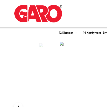
12 Klemmer
14 Komfyrvakt–Bry