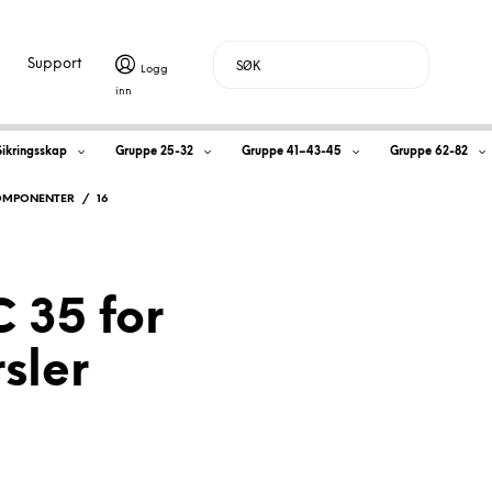
Support
H
Sikringsskap
Gruppe 25-32
Gruppe 41–43-45
Gruppe 62-82
a
OMPONENTER
/
16
n
d
 35 for
l
rsler
e
k