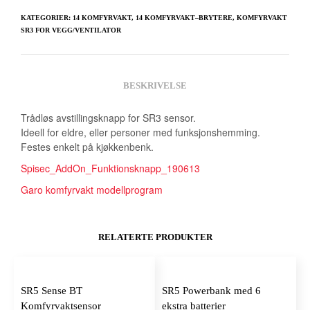
KATEGORIER:
14 KOMFYRVAKT
,
14 KOMFYRVAKT–BRYTERE
,
KOMFYRVAKT
SR3 FOR VEGG/VENTILATOR
BESKRIVELSE
Trådløs avstillingsknapp for SR3 sensor.
Ideell for eldre, eller personer med funksjonshemming.
Festes enkelt på kjøkkenbenk.
Spisec_AddOn_Funktionsknapp_190613
Garo komfyrvakt modellprogram
RELATERTE PRODUKTER
SR5 Sense BT
SR5 Powerbank med 6
Komfyrvaktsensor
ekstra batterier