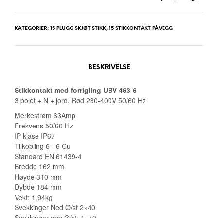
KATEGORIER:
15 PLUGG SKJØT STIKK
,
15 STIKKONTAKT PÅVEGG
BESKRIVELSE
Stikkontakt med forrigling UBV 463-6
3 polet + N + jord. Rød 230-400V 50/60 Hz
Merkestrøm 63Amp
Frekvens 50/60 Hz
IP klase IP67
Tilkobling 6-16 Cu
Standard EN 61439-4
Bredde 162 mm
Høyde 310 mm
Dybde 184 mm
Vekt: 1,94kg
Svekkinger Ned Ø/st 2×40
Svekkinger opp Ø/st 1×40