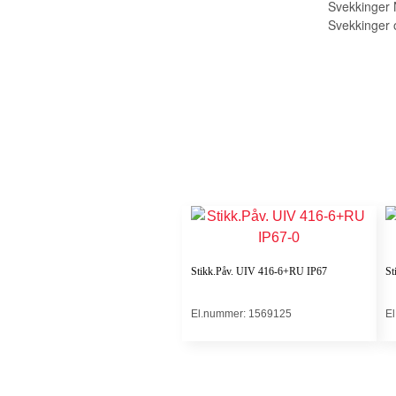
Svekkinger 
Svekkinger 
Stikk.Påv. UIV 416-6+RU IP67
St
El.nummer: 1569125
E