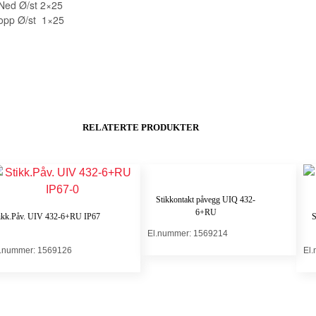
Ned Ø/st 2×25
opp Ø/st 1×25
RELATERTE PRODUKTER
Stikkontakt påvegg UIQ 432-
6+RU
ikk.Påv. UIV 432-6+RU IP67
S
El.nummer: 1569214
l.nummer: 1569126
El