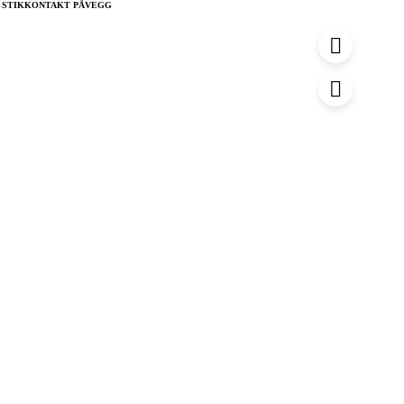
u
5 STIKKONTAKT PÅVEGG
r
v