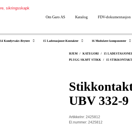
Om Garo AS
Katalog
FDV-dokumentasjon
14 Komfyrvakt–Brytere
15 Ladestasjoner-Kontakter
16 Modulære komponenter
HJEM
/
KATEGORI
/
15 LADESTASJON
PLUGG SKJØT STIKK
/
15 STIKKONTAK
Stikkontakt
UBV 332-9
Artikkelnr: 2425812
El.nummer: 2425812