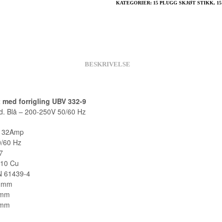
KATEGORIER:
15 PLUGG SKJØT STIKK
,
1
BESKRIVELSE
 med forrigling UBV 332-9
rd. Blå – 200-250V 50/60 Hz
m 32Amp
0/60 Hz
7
-10 Cu
N 61439-4
0 mm
 mm
 mm
g