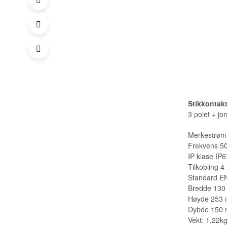
Stikkontakt
3 polet + jo
Merkestrø
Frekvens 5
IP klase IP6
Tilkobling 4
Standard E
Bredde 13
Høyde 253
Dybde 150
Vekt: 1,22k