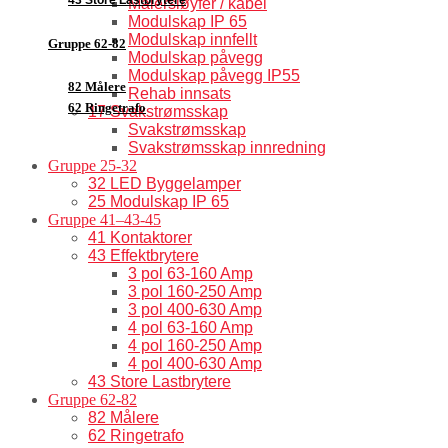
Målersløyfer / kabel
Modulskap IP 65
Modulskap innfellt
Gruppe 62-82
Modulskap påvegg
Modulskap påvegg IP55
82 Målere
Rehab innsats
62 Ringetrafo
17 Svakstrømsskap
Svakstrømsskap
Svakstrømsskap innredning
Gruppe 25-32
32 LED Byggelamper
25 Modulskap IP 65
Gruppe 41–43-45
41 Kontaktorer
43 Effektbrytere
3 pol 63-160 Amp
3 pol 160-250 Amp
3 pol 400-630 Amp
4 pol 63-160 Amp
4 pol 160-250 Amp
4 pol 400-630 Amp
43 Store Lastbrytere
Gruppe 62-82
82 Målere
62 Ringetrafo