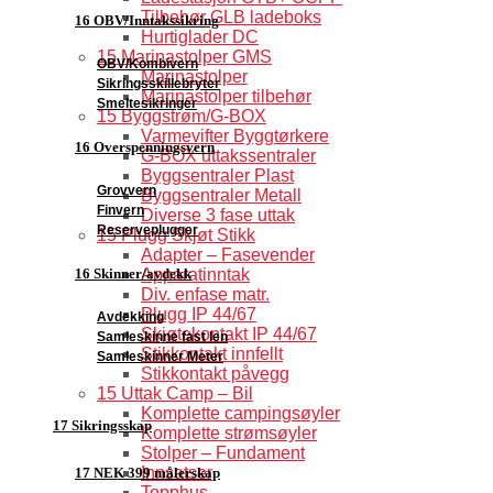
Tilbehør GLB ladeboks
16 OBV/Inntakssikring
Hurtiglader DC
15 Marinastolper GMS
OBV/Kombivern
Marinastolper
Sikringsskillebryter
Marinastolper tilbehør
Smeltesikringer
15 Byggstrøm/G-BOX
Varmevifter Byggtørkere
16 Overspenningsvern
G-BOX uttakssentraler
Byggsentraler Plast
Grovvern
Byggsentraler Metall
Finvern
Diverse 3 fase uttak
Reserveplugger
15 Plugg Skjøt Stikk
Adapter – Fasevender
16 Skinner/avdekk
Apparatinntak
Div. enfase matr.
Plugg IP 44/67
Avdekking
Skjøtekontakt IP 44/67
Samleskinne fast len
Stikkontakt innfellt
Samleskinner Meter
Stikkontakt påvegg
15 Uttak Camp – Bil
Komplette campingsøyler
17 Sikringsskap
Komplette strømsøyler
Stolper – Fundament
Innsatser
17 NEK 399 målerskap
Topphus