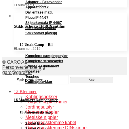
Adapter – Fasevender
El.nummer: 1569206
Apparatinntak
Div. enfase matr.
Plugg IP 44/67
Skjøtekontakt IP 44/67
Stikk Schuko IP68 Nautilus
Stikkontakt innfellt
Stikkontakt påvegg
15 Uttak Camp – Bil
El.nummer: 2515
Komplette campingsøyler
Komplette strømsøyler
© GARO AS
Stolper – Fundament
Personvernerklæring
Innsatser
garo@garo.no
Topphus
Søk
Søk
Koblingsstykker
etter:
12 Klemmer
Koblingsbokser
16 Modulære komponenter
Forgreningsklemmer
Jordingsutstyr
Membrannippler
16 Automatsikringer
Metriske nippler
Overgangsklemme kabel
2 polet B kar
Overgangsklemme DINskinne
2 polet C kar