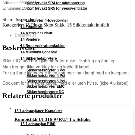
Komfyrvakt SR4 for takmontering
Artikkelnr: 00000889
Komfyrvakt SR5 for vegg/ventilator
El.nummer: 1569241
Share this product
14 Lastbryter / Hovedbryter
Kategorier:
15 Plugg Skjøt Stikk
,
15 Stikkontakt innfellt
14 Fotoceller
14 Astrour / Tidsur
Beskrivelse
14 Vendere
14 Reservekraftomkobler
Beskrivelse
14 Multifunksjonsrele
14 Sikkerhetsbrytere
Stikk UIQ med hurtigklemmer for enkel tilkobling og åpning.
Man trenger ikke verktøy for og koble til kabel.
Sikkerhetsbryter 3 Pol
For og åpne klemmene igjen kommer man langt med en kulepenn.
Sikkerhetsbryter 4 Pol
Sikkerhetsbryter 6 Pol
Godkjent for alle typer kabel, med eller uten hylse. (ikke Alu kabel)
Sikkerhetsbryter EMC
Sikkerhetsbrytere DC
Relaterte produkter
15 Ladestasjoner-Kontakter
Kombistikk UI 316-9+RU/+1 x Schuko
15 Ladestasjon Elbil