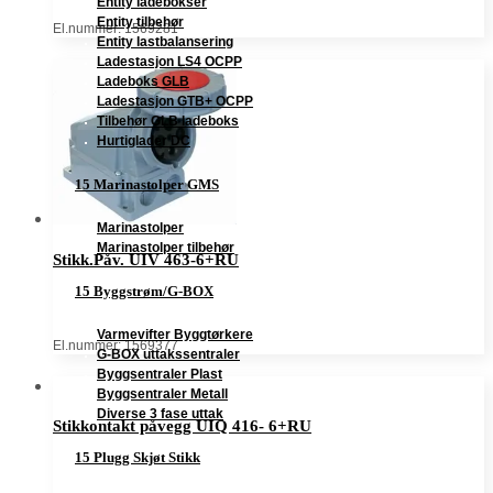
Entity ladebokser
Entity tilbehør
El.nummer: 1569281
Entity lastbalansering
Ladestasjon LS4 OCPP
Ladeboks GLB
Ladestasjon GTB+ OCPP
Tilbehør GLB ladeboks
Hurtiglader DC
15 Marinastolper GMS
Marinastolper
Marinastolper tilbehør
Stikk.Påv. UIV 463-6+RU
15 Byggstrøm/G-BOX
Varmevifter Byggtørkere
El.nummer: 1569377
G-BOX uttakssentraler
Byggsentraler Plast
Byggsentraler Metall
Diverse 3 fase uttak
Stikkontakt påvegg UIQ 416- 6+RU
15 Plugg Skjøt Stikk