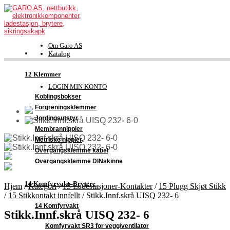
Om Garo AS
Katalog
FDV-dokumentasjon
Kontakt
12 Klemmer
Support
LOGIN MIN KONTO
Koblingsbokser
Forgreningsklemmer
Jordingsutstyr
Membrannippler
Metriske nippler
Overgangsklemme kabel
Overgangsklemme DINskinne
14 Komfyrvakt–Brytere
Hjem
/
Kategori
/
15 Ladestasjoner-Kontakter
/
15 Plugg Skjøt Stikk
/
15 Stikkontakt innfellt
/
Stikk.Innf.skrå UISQ 232- 6
14 Komfyrvakt
Stikk.Innf.skrå UISQ 232- 6
Komfyrvakt SR3 for vegg/ventilator