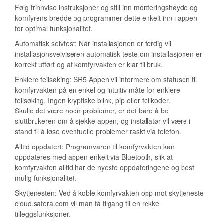
Følg trinnvise instruksjoner og still inn monteringshøyde og
komfyrens bredde og programmer dette enkelt inn i appen
for optimal funksjonalitet.
Automatisk selvtest: Når installasjonen er ferdig vil
installasjonsveiviseren automatisk teste om installasjonen er
korrekt utført og at komfyrvakten er klar til bruk.
Enklere feilsøking: SR5 Appen vil informere om statusen til
komfyrvakten på en enkel og intuitiv måte for enklere
feilsøking. Ingen kryptiske blink, pip eller feilkoder.
Skulle det være noen problemer, er det bare å be
sluttbrukeren om å sjekke appen, og installatør vil være i
stand til å løse eventuelle problemer raskt via telefon.
Alltid oppdatert: Programvaren til komfyrvakten kan
oppdateres med appen enkelt via Bluetooth, slik at
komfyrvakten alltid har de nyeste oppdateringene og best
mulig funksjonalitet.
Skytjenesten: Ved å koble komfyrvakten opp mot skytjeneste
cloud.safera.com vil man få tilgang til en rekke
tilleggsfunksjoner.