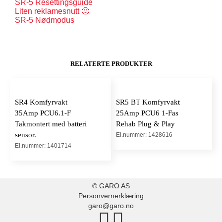
SR-5 Resettingsguide
Liten reklamesnutt 🙂
SR-5 Nødmodus
RELATERTE PRODUKTER
SR4 Komfyrvakt
SR5 BT Komfyrvakt
35Amp PCU6.1-F
25Amp PCU6 1-Fas
Takmontert med batteri
Rehab Plug & Play
sensor.
El.nummer: 1428616
El.nummer: 1401714
© GARO AS
Personvernerklæring
garo@garo.no