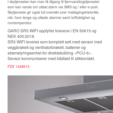
I skytjenesten kan man få tilgang til fjernvarslingstjenester
som kan varsle om utløst alarm via SMS og / eller e-post.
Skytjeneste gir også full oversikt over matlagingshistorikk,
når, hvor lenge og utløste alarmer samt luftfuktighet og
romtemperatur.
GARO SR5 WIFI oppfyller kravene i EN 50615 og
NEK 400:2018.
SR5 WIFI leveres som komplett sett med sensor med
veggbrakett og ventilatorbrakett, batterier og
strømstyringsenhet for direktekobling «PCU-6».
Sensor kommuniserer med trådløst til stikkontakt.
FDV 1428615