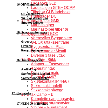
Ladeboks GLB
16 OBV/Inntakssikring
Ladestasjon GTB+ OCPP
Tilbehør GLB ladeboks
OBV/Kombivern
Hurtiglader DC
Sikringsskillebryter
15 Marinastolper GMS
Smeltesikringer
Marinastolper
Marinastolper tilbehør
16 Overspenningsvern
15 Byggstrøm/G-BOX
Varmevifter Byggtørkere
Grovvern
G-BOX uttakssentraler
Finvern
Byggsentraler Plast
Reserveplugger
Byggsentraler Metall
Diverse 3 fase uttak
15 Plugg Skjøt Stikk
16 Skinner/avdekk
Adapter – Fasevender
Apparatinntak
Avdekking
Div. enfase matr.
Samleskinne fast len
Plugg IP 44/67
Samleskinner Meter
Skjøtekontakt IP 44/67
Stikkontakt innfellt
Stikkontakt påvegg
17 Sikringsskap
15 Uttak Camp – Bil
Komplette campingsøyler
Komplette strømsøyler
17 NEK 399 målerskap
Stolper – Fundament