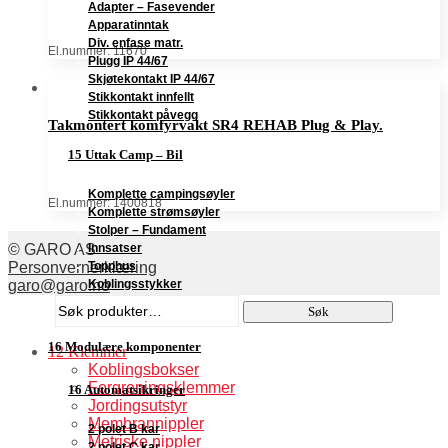
Adapter – Fasevender
Apparatinntak
Div. enfase matr.
El.nummer: 11670
Plugg IP 44/67
Skjøtekontakt IP 44/67
Stikkontakt innfellt
Stikkontakt påvegg
Takmontert komfyrvakt SR4 REHAB Plug & Play.
15 Uttak Camp – Bil
Komplette campingsøyler
El.nummer: 1400818
Komplette strømsøyler
Stolper – Fundament
Innsatser
© GARO AS
Topphus
Personvernerklæring
Koblingsstykker
garo@garo.no
Søk
Søk
etter:
16 Modulære komponenter
12 Klemmer
Koblingsbokser
Forgreningsklemmer
16 Automatsikringer
Jordingsutstyr
Membrannippler
2 polet B kar
Metriske nippler
2 polet C kar