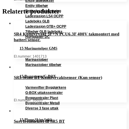
Entity ladebokser
Entity tilbehør
Relaterte produkter
Entity lastbalansering
Ladestasjon LS4 OCPP
Ladeboks GLB
Ladestasjon GTB+ OCPP
Tilbehør GLB ladeboks
SR4 Komfyrvakt 3F+N PCU6.3F 400V takmontert med
Hurtiglader DC
batteri sensor.
15 Marinastolper GMS
El.nummer: 1401713
Marinastolper
Marinastolper tilbehør
15 Byggstrøm/G-BOX
SR5 Sense BT Komfyrvaktsensor (Kun sensor)
Varmevifter Byggtørkere
G-BOX uttakssentraler
Byggsentraler Plast
El.nummer: 35020
Byggsentraler Metall
Diverse 3 fase uttak
15 Plugg Skjøt Stikk
Sort frontdeksel til SR5 BT