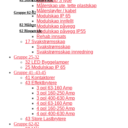
Målerskap S type
Målerskap ute, tette plastskap
Målersløyfer / kabel
Gruppe 62-82
Modulskap IP 65
Modulskap innfellt
82 Målere
Modulskap påvegg
62 Ringetrafo
Modulskap påvegg IP55
Rehab innsats
17 Svakstrømsskap
Svakstrømsskap
Svakstrømsskap innredning
Gruppe 25-32
32 LED Byggelamper
25 Modulskap IP 65
Gruppe 41–43-45
41 Kontaktorer
43 Effektbrytere
3 pol 63-160 Amp
3 pol 160-250 Amp
3 pol 400-630 Amp
4 pol 63-160 Amp
4 pol 160-250 Amp
4 pol 400-630 Amp
43 Store Lastbrytere
Gruppe 62-82