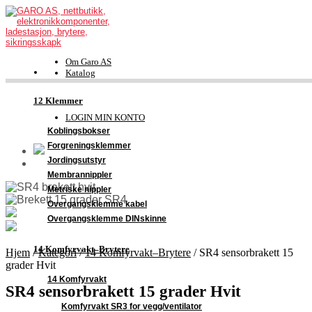
Om Garo AS
Katalog
FDV-dokumentasjon
Kontakt
12 Klemmer
Support
LOGIN MIN KONTO
Koblingsbokser
Forgreningsklemmer
Jordingsutstyr
Membrannippler
Metriske nippler
Overgangsklemme kabel
Overgangsklemme DINskinne
14 Komfyrvakt–Brytere
Hjem
/
Kategori
/
14 Komfyrvakt–Brytere
/
SR4 sensorbrakett 15
grader Hvit
14 Komfyrvakt
SR4 sensorbrakett 15 grader Hvit
Komfyrvakt SR3 for vegg/ventilator