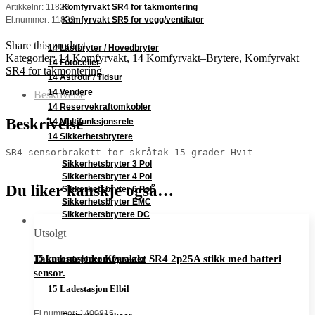
Komfyrvakt SR4 for takmontering
Artikkelnr: 11828
Komfyrvakt SR5 for vegg/ventilator
El.nummer: 11829
Share this product
14 Lastbryter / Hovedbryter
Kategorier:
14 Komfyrvakt
,
14 Komfyrvakt–Brytere
,
Komfyrvakt
14 Fotoceller
SR4 for takmontering
14 Astrour / Tidsur
14 Vendere
Beskrivelse
14 Reservekraftomkobler
Beskrivelse
14 Multifunksjonsrele
14 Sikkerhetsbrytere
SR4 sensorbrakett for skråtak 15 grader Hvit

Sikkerhetsbryter 3 Pol
Sikkerhetsbryter 4 Pol
Du liker kanskje også…
Sikkerhetsbryter 6 Pol
Sikkerhetsbryter EMC
Sikkerhetsbrytere DC
Utsolgt
Takmontert komfyrvakt SR4 2p25A stikk med batteri
15 Ladestasjoner-Kontakter
sensor.
15 Ladestasjon Elbil
El.nummer: 1400815