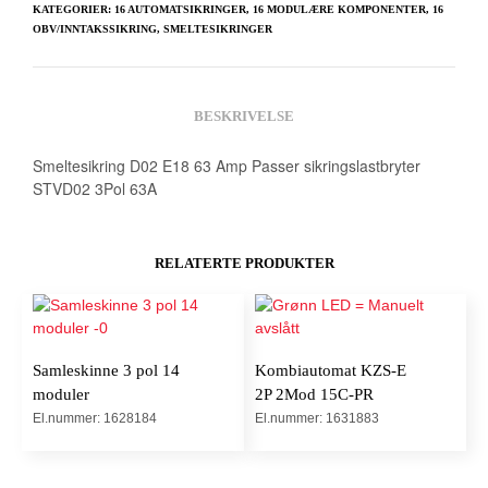
KATEGORIER:
16 AUTOMATSIKRINGER
,
16 MODULÆRE KOMPONENTER
,
16
OBV/INNTAKSSIKRING
,
SMELTESIKRINGER
BESKRIVELSE
Smeltesikring D02 E18 63 Amp Passer sikringslastbryter
STVD02 3Pol 63A
RELATERTE PRODUKTER
Samleskinne 3 pol 14
Kombiautomat KZS-E
moduler
2P 2Mod 15C-PR
El.nummer: 1628184
El.nummer: 1631883