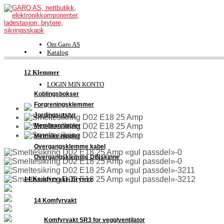
Om Garo AS
Katalog
FDV-dokumentasjon
Kontakt
12 Klemmer
Support
LOGIN MIN KONTO
Koblingsbokser
Forgreningsklemmer
Jordingsutstyr
Membrannippler
Metriske nippler
Overgangsklemme kabel
Overgangsklemme DINskinne
14 Komfyrvakt–Brytere
14 Komfyrvakt
Komfyrvakt SR3 for vegg/ventilator