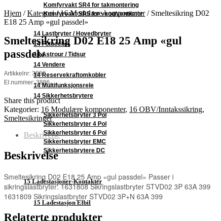
Komfyrvakt SR4 for takmontering
Hjem
/
Kategori
/
16 Modulære komponenter
/
Smeltesikring D02
Komfyrvakt SR5 for vegg/ventilator
E18 25 Amp «gul passdel»
14 Lastbryter / Hovedbryter
Smeltesikring D02 E18 25 Amp «gul
14 Fotoceller
passdel»
14 Astrour / Tidsur
14 Vendere
Artikkelnr: 3886
14 Reservekraftomkobler
El.nummer: 3886
14 Multifunksjonsrele
14 Sikkerhetsbrytere
Share this product
Kategorier:
16 Modulære komponenter
,
16 OBV/Inntakssikring
,
Sikkerhetsbryter 3 Pol
Smeltesikringer
Sikkerhetsbryter 4 Pol
Sikkerhetsbryter 6 Pol
Beskrivelse
Sikkerhetsbryter EMC
Sikkerhetsbrytere DC
Beskrivelse
Smeltesikring D02 E18 25 Amp «gul passdel» Passer i
15 Ladestasjoner-Kontakter
sikringslastbryter: 1631808 Sikringslastbryter STVD02 3P 63A 399
1631809 Sikringslastbryter STVD02 3P+N 63A 399
15 Ladestasjon Elbil
Relaterte produkter