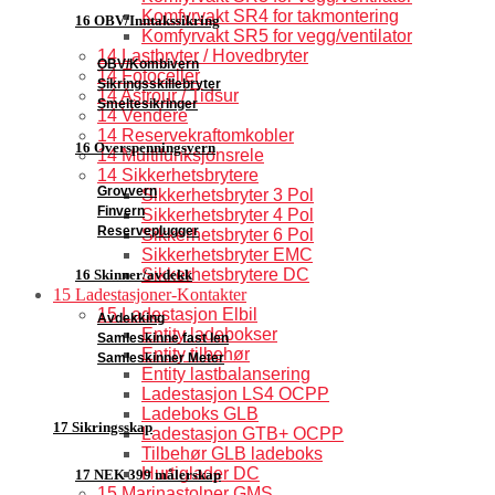
Komfyrvakt SR4 for takmontering
16 OBV/Inntakssikring
Komfyrvakt SR5 for vegg/ventilator
14 Lastbryter / Hovedbryter
OBV/Kombivern
14 Fotoceller
Sikringsskillebryter
14 Astrour / Tidsur
Smeltesikringer
14 Vendere
14 Reservekraftomkobler
16 Overspenningsvern
14 Multifunksjonsrele
14 Sikkerhetsbrytere
Grovvern
Sikkerhetsbryter 3 Pol
Finvern
Sikkerhetsbryter 4 Pol
Reserveplugger
Sikkerhetsbryter 6 Pol
Sikkerhetsbryter EMC
Sikkerhetsbrytere DC
16 Skinner/avdekk
15 Ladestasjoner-Kontakter
15 Ladestasjon Elbil
Avdekking
Entity ladebokser
Samleskinne fast len
Entity tilbehør
Samleskinner Meter
Entity lastbalansering
Ladestasjon LS4 OCPP
Ladeboks GLB
17 Sikringsskap
Ladestasjon GTB+ OCPP
Tilbehør GLB ladeboks
Hurtiglader DC
17 NEK 399 målerskap
15 Marinastolper GMS