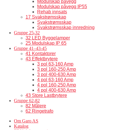
Modulskap påvegg
Modulskap påvegg IP55
Rehab innsats
17 Svakstrømsskap
Svakstrømsskap
Svakstrømsskap innredning
Gruppe 25-32
32 LED Byggelamper
25 Modulskap IP 65
Gruppe 41–43-45
41 Kontaktorer
43 Effektbrytere
3 pol 63-160 Amp
3 pol 160-250 Amp
3 pol 400-630 Amp
4 pol 63-160 Amp
4 pol 160-250 Amp
4 pol 400-630 Amp
43 Store Lastbrytere
Gruppe 62-82
82 Målere
62 Ringetrafo
Om Garo AS
Katalog