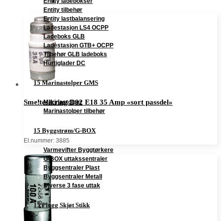
Entity ladebokser
Entity tilbehør
Entity lastbalansering
Ladestasjon LS4 OCPP
Ladeboks GLB
Ladestasjon GTB+ OCPP
Tilbehør GLB ladeboks
Hurtiglader DC
15 Marinastolper GMS
Smeltesikring D02 E18 35 Amp «sort passdel»
Marinastolper
Marinastolper tilbehør
15 Byggstrøm/G-BOX
El.nummer: 3885
Varmevifter Byggtørkere
G-BOX uttakssentraler
Byggsentraler Plast
Byggsentraler Metall
Diverse 3 fase uttak
15 Plugg Skjøt Stikk