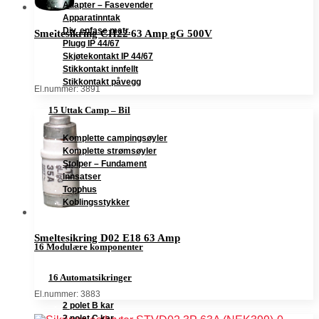
Adapter – Fasevender
Apparatinntak
Div. enfase matr.
Smeltesikring CH22 63 Amp gG 500V
Plugg IP 44/67
Skjøtekontakt IP 44/67
Stikkontakt innfellt
Stikkontakt påvegg
El.nummer: 3891
15 Uttak Camp – Bil
Komplette campingsøyler
Komplette strømsøyler
Stolper – Fundament
Innsatser
Topphus
Koblingsstykker
Smeltesikring D02 E18 63 Amp
16 Modulære komponenter
16 Automatsikringer
El.nummer: 3883
2 polet B kar
2 polet C kar