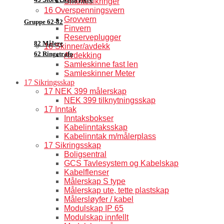
Smeltesikringer
16 Overspenningsvern
Grovvern
Gruppe 62-82
Finvern
Reserveplugger
82 Målere
16 Skinner/avdekk
62 Ringetrafo
Avdekking
Samleskinne fast len
Samleskinner Meter
17 Sikringsskap
17 NEK 399 målerskap
NEK 399 tilknytningsskap
17 Inntak
Inntaksbokser
Kabelinntaksskap
Kabelinntak m/målerplass
17 Sikringsskap
Boligsentral
GCS Tavlesystem og Kabelskap
Kabelflenser
Målerskap S type
Målerskap ute, tette plastskap
Målersløyfer / kabel
Modulskap IP 65
Modulskap innfellt