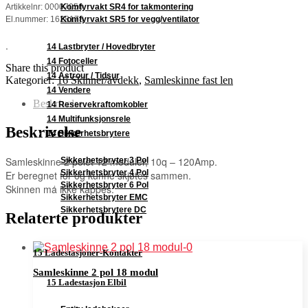
Komfyrvakt SR4 for takmontering
Artikkelnr: 00007056
Komfyrvakt SR5 for vegg/ventilator
El.nummer: 1628178
.
14 Lastbryter / Hovedbryter
14 Fotoceller
Share this product
14 Astrour / Tidsur
Kategorier:
16 Skinner/avdekk
,
Samleskinne fast len
14 Vendere
Beskrivelse
14 Reservekraftomkobler
14 Multifunksjonsrele
Beskrivelse
14 Sikkerhetsbrytere
Samleskinne 2 polet 12 moduler, 10q – 120Amp.
Sikkerhetsbryter 3 Pol
Sikkerhetsbryter 4 Pol
Er beregnet for og kunne skjøtes sammen.
Sikkerhetsbryter 6 Pol
Skinnen må ikke kappes.
Sikkerhetsbryter EMC
Sikkerhetsbrytere DC
Relaterte produkter
15 Ladestasjoner-Kontakter
Samleskinne 2 pol 18 modul
15 Ladestasjon Elbil