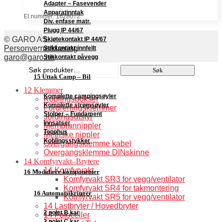
Adapter – Fasevender
Apparatinntak
El.nummer: 1628072
Div. enfase matr.
Plugg IP 44/67
© GARO AS
Skjøtekontakt IP 44/67
Personvernerklæring
Stikkontakt innfellt
garo@garo.no
Stikkontakt påvegg
Søk
Søk
etter:
15 Uttak Camp – Bil
12 Klemmer
Komplette campingsøyler
Koblingsbokser
Komplette strømsøyler
Forgreningsklemmer
Stolper – Fundament
Jordingsutstyr
Innsatser
Membrannippler
Topphus
Metriske nippler
Koblingsstykker
Overgangsklemme kabel
Overgangsklemme DINskinne
14 Komfyrvakt–Brytere
14 Komfyrvakt
16 Modulære komponenter
Komfyrvakt SR3 for vegg/ventilator
Komfyrvakt SR4 for takmontering
16 Automatsikringer
Komfyrvakt SR5 for vegg/ventilator
14 Lastbryter / Hovedbryter
2 polet B kar
14 Fotoceller
2 polet C kar