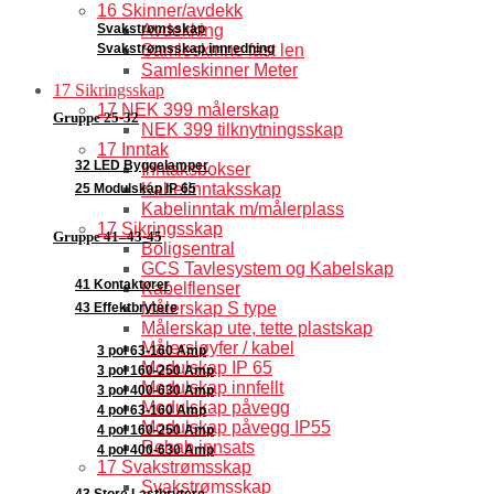
16 Skinner/avdekk
Svakstrømsskap
Avdekking
Svakstrømsskap innredning
Samleskinne fast len
Samleskinner Meter
17 Sikringsskap
17 NEK 399 målerskap
Gruppe 25-32
NEK 399 tilknytningsskap
17 Inntak
32 LED Byggelamper
Inntaksbokser
Kabelinntaksskap
25 Modulskap IP 65
Kabelinntak m/målerplass
17 Sikringsskap
Gruppe 41–43-45
Boligsentral
GCS Tavlesystem og Kabelskap
41 Kontaktorer
Kabelflenser
Målerskap S type
43 Effektbrytere
Målerskap ute, tette plastskap
Målersløyfer / kabel
3 pol 63-160 Amp
Modulskap IP 65
3 pol 160-250 Amp
Modulskap innfellt
3 pol 400-630 Amp
Modulskap påvegg
4 pol 63-160 Amp
Modulskap påvegg IP55
4 pol 160-250 Amp
Rehab innsats
4 pol 400-630 Amp
17 Svakstrømsskap
Svakstrømsskap
43 Store Lastbrytere