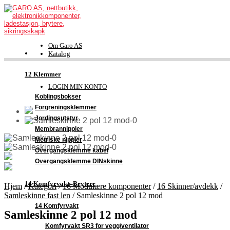
Om Garo AS
Katalog
FDV-dokumentasjon
Kontakt
12 Klemmer
Support
LOGIN MIN KONTO
Koblingsbokser
Forgreningsklemmer
Jordingsutstyr
Membrannippler
Metriske nippler
Overgangsklemme kabel
Overgangsklemme DINskinne
14 Komfyrvakt–Brytere
Hjem
/
Kategori
/
16 Modulære komponenter
/
16 Skinner/avdekk
/
Samleskinne fast len
/
Samleskinne 2 pol 12 mod
14 Komfyrvakt
Samleskinne 2 pol 12 mod
Komfyrvakt SR3 for vegg/ventilator