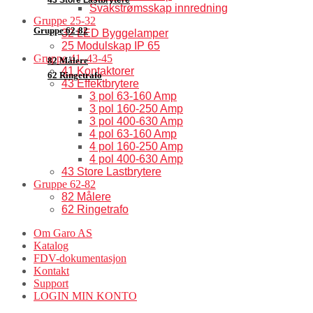
Svakstrømsskap innredning
Gruppe 25-32
Gruppe 62-82
32 LED Byggelamper
25 Modulskap IP 65
Gruppe 41–43-45
82 Målere
41 Kontaktorer
62 Ringetrafo
43 Effektbrytere
3 pol 63-160 Amp
3 pol 160-250 Amp
3 pol 400-630 Amp
4 pol 63-160 Amp
4 pol 160-250 Amp
4 pol 400-630 Amp
43 Store Lastbrytere
Gruppe 62-82
82 Målere
62 Ringetrafo
Om Garo AS
Katalog
FDV-dokumentasjon
Kontakt
Support
LOGIN MIN KONTO