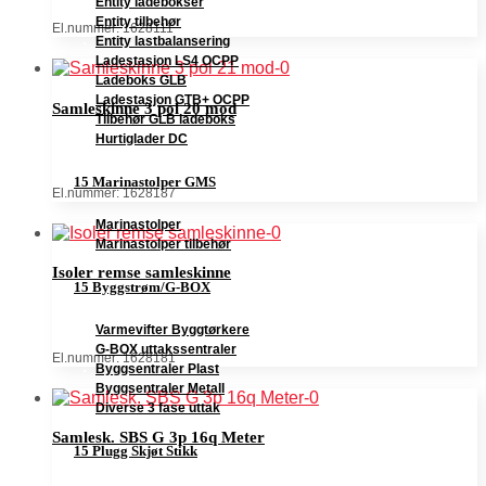
Entity ladebokser
Entity tilbehør
El.nummer: 1628111
Entity lastbalansering
Ladestasjon LS4 OCPP
Ladeboks GLB
Ladestasjon GTB+ OCPP
Samleskinne 3 pol 20 mod
Tilbehør GLB ladeboks
Hurtiglader DC
15 Marinastolper GMS
El.nummer: 1628187
Marinastolper
Marinastolper tilbehør
Isoler remse samleskinne
15 Byggstrøm/G-BOX
Varmevifter Byggtørkere
G-BOX uttakssentraler
El.nummer: 1628181
Byggsentraler Plast
Byggsentraler Metall
Diverse 3 fase uttak
Samlesk. SBS G 3p 16q Meter
15 Plugg Skjøt Stikk