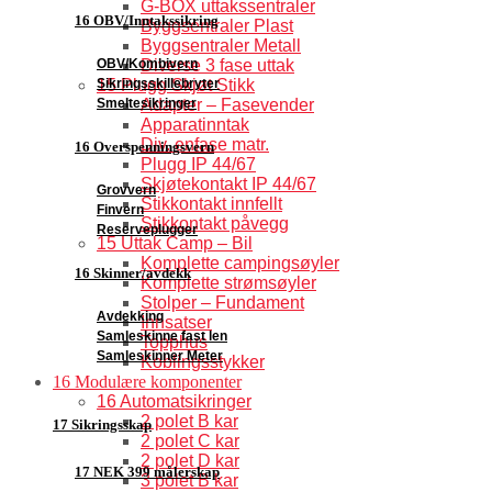
G-BOX uttakssentraler
16 OBV/Inntakssikring
Byggsentraler Plast
Byggsentraler Metall
OBV/Kombivern
Diverse 3 fase uttak
Sikringsskillebryter
15 Plugg Skjøt Stikk
Smeltesikringer
Adapter – Fasevender
Apparatinntak
Div. enfase matr.
16 Overspenningsvern
Plugg IP 44/67
Skjøtekontakt IP 44/67
Grovvern
Stikkontakt innfellt
Finvern
Stikkontakt påvegg
Reserveplugger
15 Uttak Camp – Bil
Komplette campingsøyler
16 Skinner/avdekk
Komplette strømsøyler
Stolper – Fundament
Avdekking
Innsatser
Samleskinne fast len
Topphus
Samleskinner Meter
Koblingsstykker
16 Modulære komponenter
16 Automatsikringer
2 polet B kar
17 Sikringsskap
2 polet C kar
2 polet D kar
17 NEK 399 målerskap
3 polet B kar