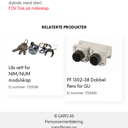
dybde med dør)
FDV Dok på måleskap.
RELATERTE PRODUKTER
Lås sett for
NIM/NUM
PF 1302-38 Dobbel
modulskap
flens for GU
El.nummer: 1726198
El.nummer: 1726445
© GARO AS
Personvernerklæring
garo@garo.no