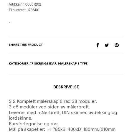
Artikkelnr: 00007202
El.nummer: 1726401
.
SHARE THIS PRODUCT
KATEGORIER:
17 SIKRINGSSKAP
,
MÅLERSKAP S TYPE
BESKRIVELSE
S-2 Komplett målerskap 2 rad 38 moduler.
3 x 5 moduler ved siden av målerbrett.
Leveres med målerbrett, DIN skinner, avdekking og
jordskinne.
Kursfortegnelse og dør.
Mål på skapet er: H=785xB=400xD=180mm.(210mm