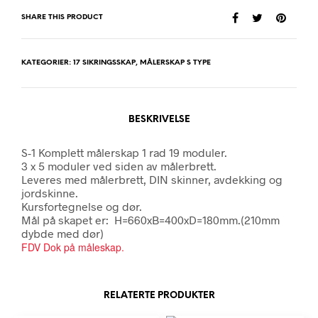
SHARE THIS PRODUCT
KATEGORIER:
17 SIKRINGSSKAP
,
MÅLERSKAP S TYPE
BESKRIVELSE
S-1 Komplett målerskap 1 rad 19 moduler.
3 x 5 moduler ved siden av målerbrett.
Leveres med målerbrett, DIN skinner, avdekking og
jordskinne.
Kursfortegnelse og dør.
Mål på skapet er: H=660xB=400xD=180mm.(210mm
dybde med dør)
FDV Dok på måleskap.
RELATERTE PRODUKTER