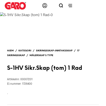
HJEM
/
KATEGORI
/
SIKRINGSSKAP–INNTAKSSKAP
/
17
SIKRINGSSKAP
/
MÅLERSKAP S TYPE
S-1HV Sikr.Skap (tom) 1 Rad
Artikkelnr: 00007201
El.nummer: 1726400
.