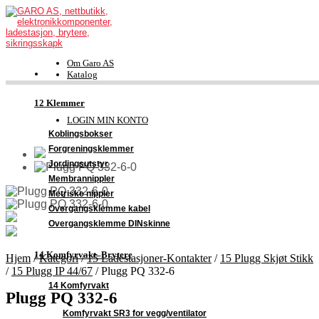
Om Garo AS
Katalog
FDV-dokumentasjon
Kontakt
12 Klemmer
Support
LOGIN MIN KONTO
Koblingsbokser
Forgreningsklemmer
Jordingsutstyr
Membrannippler
Metriske nippler
Overgangsklemme kabel
Overgangsklemme DINskinne
14 Komfyrvakt–Brytere
Hjem
/
Kategori
/
15 Ladestasjoner-Kontakter
/
15 Plugg Skjøt Stikk
/
15 Plugg IP 44/67
/
Plugg PQ 332-6
14 Komfyrvakt
Plugg PQ 332-6
Komfyrvakt SR3 for vegg/ventilator