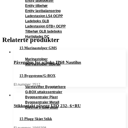
Entity ladebokser
Entity tilbehør
Entity lastbalansering
Ladestasjon LS4 OCPP
Ladeboks GLB
Ladestasjon GTB+ OCPP
Tilbehør GLB ladeboks
Hurtiglader DC
Relaterte produkter
15 Marinastolper GMS
Marinastolper
Påvegghus for schuko IP68 Nautilus
Marinastolper tilbehør
15 Byggstrøm/G-BOX
El.nummer: 2517
Varmevifter Byggtørkere
G-BOX uttakssentraler
Byggsentraler Plast
Byggsentraler Metall
Stikkontakt påvegg UIQ 232- 6+RU
Diverse 3 fase uttak
15 Plugg Skjøt Stikk
El.nummer: 1569208