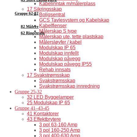
Kabelinntak m/målerplass
17 Sikringsskap
Gruppe 62-82
Boligsentral
GCS Tavlesystem og Kabelskap
Kabelflenser
82 Målere
Målerskap S type
62 Ringetrafo
Målerskap ute, tette plastskap
Målersløyfer / kabel
Modulskap IP 65
Modulskap innfellt
Modulskap påvegg
Modulskap påvegg IP55
Rehab innsats
17 Svakstrømsskap
Svakstrømsskap
Svakstrømsskap innredning
Gruppe 25-32
32 LED Byggelamper
25 Modulskap IP 65
Gruppe 41–43-45
41 Kontaktorer
43 Effektbrytere
3 pol 63-160 Amp
3 pol 160-250 Amp
3 pol 400-630 Amp