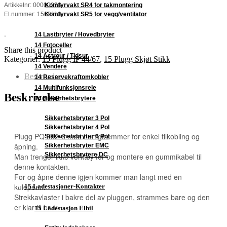
Komfyrvakt SR4 for takmontering
Artikkelnr: 00000228
Komfyrvakt SR5 for vegg/ventilator
El.nummer: 1569110
.
14 Lastbryter / Hovedbryter
14 Fotoceller
Share this product
14 Astrour / Tidsur
Kategorier:
15 Plugg IP 44/67
,
15 Plugg Skjøt Stikk
14 Vendere
Beskrivelse
14 Reservekraftomkobler
14 Multifunksjonsrele
Beskrivelse
14 Sikkerhetsbrytere
Sikkerhetsbryter 3 Pol
Sikkerhetsbryter 4 Pol
Plugg PQ 332-6 med hurtigklemmer for enkel tilkobling og
Sikkerhetsbryter 6 Pol
åpning.
Sikkerhetsbryter EMC
Sikkerhetsbrytere DC
Man trenger ikke verktøy for og montere en gummikabel til
denne kontakten.
For og åpne denne igjen kommer man langt med en
kulepenn.
15 Ladestasjoner-Kontakter
Strekkavlaster i bakre del av pluggen, strammes bare og den
er klar til bruk.
15 Ladestasjon Elbil