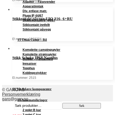
Adapter – Fasevender
Apparatinntak
Div. enfase matr.
Plugg IP 44/67
Stikkontakt påvegg UIQ 316- 6+RU
Skjøtekontakt IP 44/67
Stikkontakt innfellt
Stikkontakt påvegg
El.nummer: 1569204
15 Uttak Camp – Bil
Komplette campingsøyler
Komplette strømsøyler
Stikk Schuko IP68 Nautilus
Stolper – Fundament
Innsatser
Topphus
Koblingsstykker
El.nummer: 2515
16 Modulære komponenter
© GARO AS
Personvernerklæring
garo@garo.no
16 Automatsikringer
Søk
Søk
etter:
2 polet B kar
2 polet C kar