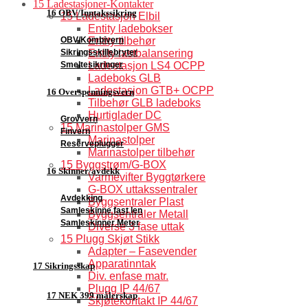
15 Ladestasjoner-Kontakter
16 OBV/Inntakssikring
15 Ladestasjon Elbil
Entity ladebokser
OBV/Kombivern
Entity tilbehør
Sikringsskillebryter
Entity lastbalansering
Smeltesikringer
Ladestasjon LS4 OCPP
Ladeboks GLB
Ladestasjon GTB+ OCPP
16 Overspenningsvern
Tilbehør GLB ladeboks
Hurtiglader DC
Grovvern
15 Marinastolper GMS
Finvern
Marinastolper
Reserveplugger
Marinastolper tilbehør
15 Byggstrøm/G-BOX
16 Skinner/avdekk
Varmevifter Byggtørkere
G-BOX uttakssentraler
Avdekking
Byggsentraler Plast
Samleskinne fast len
Byggsentraler Metall
Samleskinner Meter
Diverse 3 fase uttak
15 Plugg Skjøt Stikk
Adapter – Fasevender
Apparatinntak
17 Sikringsskap
Div. enfase matr.
Plugg IP 44/67
17 NEK 399 målerskap
Skjøtekontakt IP 44/67