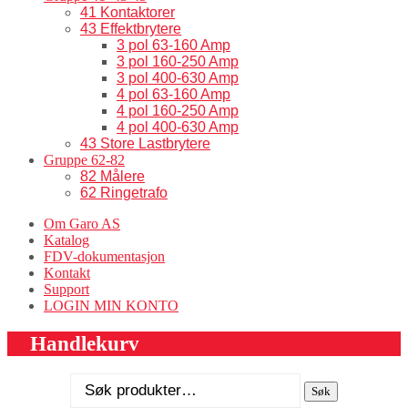
41 Kontaktorer
43 Effektbrytere
3 pol 63-160 Amp
3 pol 160-250 Amp
3 pol 400-630 Amp
4 pol 63-160 Amp
4 pol 160-250 Amp
4 pol 400-630 Amp
43 Store Lastbrytere
Gruppe 62-82
82 Målere
62 Ringetrafo
Om Garo AS
Katalog
FDV-dokumentasjon
Kontakt
Support
LOGIN MIN KONTO
Handlekurv
Søk
Søk
etter: