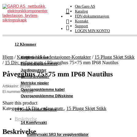
Om Garo AS
Katalog
FDV-dokumentasjon
Kontakt
Support
LOGIN MIN KONTO
12 Klemmer
Hjem
/
Kategori
/
15 Ladestasjoner-Kontakter
/
15 Plugg Skjøt Stikk
Koblingsbokser
/
15 Div. enfase matr.
/
Påvegghus 75×75 mm IP68 Nautilus
Forgreningsklemmer
Jordingsutstyr
Påvegghus 75×75 mm IP68 Nautilus
Membrannippler
Metriske nippler
Artikkelnr: 80168
Overgangsklemme kabel
El.nummer: 80168
Overgangsklemme DINskinne
Share this product
Kategorier:
15 Div. enfase matr.
,
15 Plugg Skjøt Stikk
14 Komfyrvakt–Brytere
Beskrivelse
14 Komfyrvakt
Beskrivelse
Komfyrvakt SR3 for vegg/ventilator