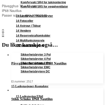
Komfyrvakt SR4 for takmontering
Påvegghus 75 x 75 mm
Komfyrvakt SR5 for vegg/ventilator
IP68 Nautilus
Passer schuko stikk 00002515
14 Lastbryter / Hovedbryter
14 Fotoceller
14 Astrour / Tidsur
14 Vendere
14 Reservekraftomkobler
14 Multifunksjonsrele
Du liker kanskje også…
14 Sikkerhetsbrytere
Sikkerhetsbryter 3 Pol
Sikkerhetsbryter 4 Pol
Sikkerhetsbryter 6 Pol
Påvegghus for schuko IP68 Nautilus
Sikkerhetsbryter EMC
Sikkerhetsbrytere DC
El.nummer: 2517
15 Ladestasjoner-Kontakter
15 Ladestasjon Elbil
Stikk Schuko IP68 Nautilus