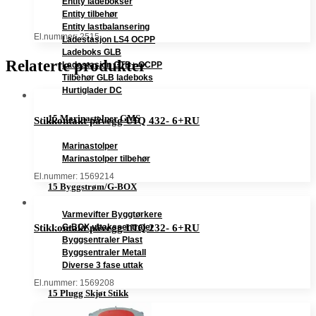
Entity ladebokser
Entity tilbehør
Entity lastbalansering
El.nummer: 2515
Ladestasjon LS4 OCPP
Ladeboks GLB
Relaterte produkter
Ladestasjon GTB+ OCPP
Tilbehør GLB ladeboks
Hurtiglader DC
15 Marinastolper GMS
Stikkontakt påvegg UIQ 432- 6+RU
Marinastolper
Marinastolper tilbehør
El.nummer: 1569214
15 Byggstrøm/G-BOX
Varmevifter Byggtørkere
G-BOX uttakssentraler
Stikkontakt påvegg UIQ 232- 6+RU
Byggsentraler Plast
Byggsentraler Metall
Diverse 3 fase uttak
El.nummer: 1569208
15 Plugg Skjøt Stikk