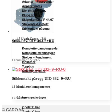
Adapter – Fasevender
Apparatinntak
Div. enfase matr.
Plugg IP 44/67
Skjøtekontakt IP 44/67
Stikkontakt innfellt
Stikkontakt påvegg
15 Uttak Camp – Bil
Stikk.Påv. UIV 463-6+RU
Komplette campingsøyler
Komplette strømsøyler
Stolper – Fundament
El.nummer: 1569377
Innsatser
Topphus
Koblingsstykker
Stikkontakt påvegg UIQ 332- 9+RU
16 Modulære komponenter
16 Automatsikringer
El.nummer: 1569212
2 polet B kar
© GARO AS
2 polet C kar