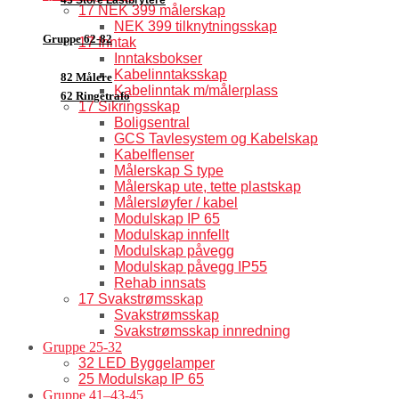
17 NEK 399 målerskap
NEK 399 tilknytningsskap
Gruppe 62-82
17 Inntak
Inntaksbokser
Kabelinntaksskap
82 Målere
Kabelinntak m/målerplass
62 Ringetrafo
17 Sikringsskap
Boligsentral
GCS Tavlesystem og Kabelskap
Kabelflenser
Målerskap S type
Målerskap ute, tette plastskap
Målersløyfer / kabel
Modulskap IP 65
Modulskap innfellt
Modulskap påvegg
Modulskap påvegg IP55
Rehab innsats
17 Svakstrømsskap
Svakstrømsskap
Svakstrømsskap innredning
Gruppe 25-32
32 LED Byggelamper
25 Modulskap IP 65
Gruppe 41–43-45