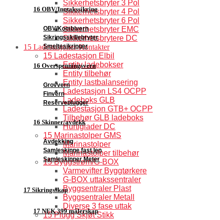
Sikkerhetsbryter 3 Pol
16 OBV/Inntakssikring
Sikkerhetsbryter 4 Pol
Sikkerhetsbryter 6 Pol
Sikkerhetsbryter EMC
OBV/Kombivern
Sikkerhetsbrytere DC
Sikringsskillebryter
15 Ladestasjoner-Kontakter
Smeltesikringer
15 Ladestasjon Elbil
Entity ladebokser
16 Overspenningsvern
Entity tilbehør
Entity lastbalansering
Grovvern
Ladestasjon LS4 OCPP
Finvern
Ladeboks GLB
Reserveplugger
Ladestasjon GTB+ OCPP
Tilbehør GLB ladeboks
16 Skinner/avdekk
Hurtiglader DC
15 Marinastolper GMS
Avdekking
Marinastolper
Samleskinne fast len
Marinastolper tilbehør
Samleskinner Meter
15 Byggstrøm/G-BOX
Varmevifter Byggtørkere
G-BOX uttakssentraler
Byggsentraler Plast
17 Sikringsskap
Byggsentraler Metall
Diverse 3 fase uttak
17 NEK 399 målerskap
15 Plugg Skjøt Stikk