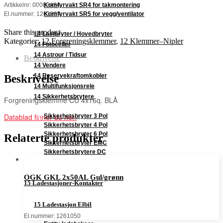
Komfyrvakt SR4 for takmontering
Artikkelnr: 00003434
Komfyrvakt SR5 for vegg/ventilator
El.nummer: 1261034
Share this product
14 Lastbryter / Hovedbryter
Kategorier:
12 Forgreningsklemmer
,
12 Klemmer–Nipler
14 Fotoceller
14 Astrour / Tidsur
Beskrivelse
14 Vendere
14 Reservekraftomkobler
Beskrivelse
14 Multifunksjonsrele
14 Sikkerhetsbrytere
Forgreningsklemme CU 4x16q. BLÅ
Datablad finner du her:
Sikkerhetsbryter 3 Pol
Sikkerhetsbryter 4 Pol
Sikkerhetsbryter 6 Pol
Relaterte produkter
Sikkerhetsbryter EMC
Sikkerhetsbrytere DC
OGK GKL 2x50AL Gul/grønn
15 Ladestasjoner-Kontakter
15 Ladestasjon Elbil
El.nummer: 1261050