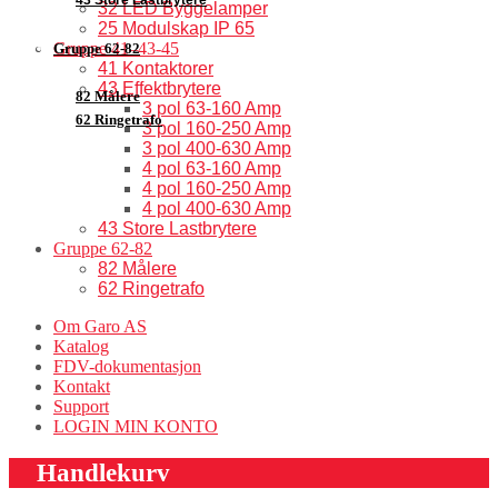
32 LED Byggelamper
25 Modulskap IP 65
Gruppe 41–43-45
Gruppe 62-82
41 Kontaktorer
43 Effektbrytere
82 Målere
3 pol 63-160 Amp
62 Ringetrafo
3 pol 160-250 Amp
3 pol 400-630 Amp
4 pol 63-160 Amp
4 pol 160-250 Amp
4 pol 400-630 Amp
43 Store Lastbrytere
Gruppe 62-82
82 Målere
62 Ringetrafo
Om Garo AS
Katalog
FDV-dokumentasjon
Kontakt
Support
LOGIN MIN KONTO
Handlekurv