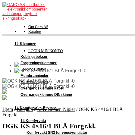
Om Garo AS
Katalog
FDV-dokumentasjon
Kontakt
12 Klemmer
Support
LOGIN MIN KONTO
Koblingsbokser
Forgreningsklemmer
Jordingsutstyr
Membrannippler
Metriske nippler
Overgangsklemme kabel
Overgangsklemme DINskinne
14 Komfyrvakt–Brytere
Hjem
/
Kategori
/
12 Klemmer–Nipler
/
OGK KS 4×16/1 BLÅ
Forgr.kl.
14 Komfyrvakt
OGK KS 4×16/1 BLÅ Forgr.kl.
Komfyrvakt SR3 for vegg/ventilator