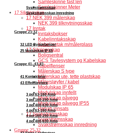
Samleskinne fast len
Samleskinner Meter
Svakstrømsskap
17 Sikringsskap
Svakstrømsskap innredning
17 NEK 399 målerskap
NEK 399 tilknytningsskap
17 Inntak
Gruppe 25-32
Inntaksbokser
Kabelinntaksskap
Kabelinntak m/målerplass
32 LED Byggelamper
17 Sikringsskap
25 Modulskap IP 65
Boligsentral
GCS Tavlesystem og Kabelskap
Gruppe 41–43-45
Kabelflenser
Målerskap S type
Målerskap ute, tette plastskap
41 Kontaktorer
Målersløyfer / kabel
43 Effektbrytere
Modulskap IP 65
Modulskap innfellt
3 pol 63-160 Amp
Modulskap påvegg
3 pol 160-250 Amp
Modulskap påvegg IP55
3 pol 400-630 Amp
Rehab innsats
4 pol 63-160 Amp
17 Svakstrømsskap
4 pol 160-250 Amp
Svakstrømsskap
4 pol 400-630 Amp
Svakstrømsskap innredning
Gruppe 25-32
43 Store Lastbrytere