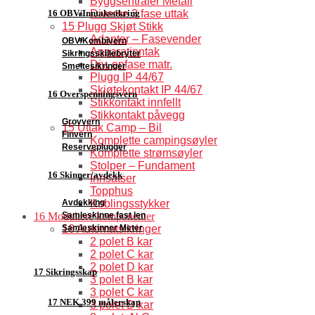
Byggsentraler Metall
16 OBV/Inntakssikring
Diverse 3 fase uttak
15 Plugg Skjøt Stikk
Adapter – Fasevender
OBV/Kombivern
Apparatinntak
Sikringsskillebryter
Div. enfase matr.
Smeltesikringer
Plugg IP 44/67
Skjøtekontakt IP 44/67
16 Overspenningsvern
Stikkontakt innfellt
Stikkontakt påvegg
Grovvern
15 Uttak Camp – Bil
Finvern
Komplette campingsøyler
Reserveplugger
Komplette strømsøyler
Stolper – Fundament
16 Skinner/avdekk
Innsatser
Topphus
Avdekking
Koblingsstykker
Samleskinne fast len
16 Modulære komponenter
Samleskinner Meter
16 Automatsikringer
2 polet B kar
2 polet C kar
2 polet D kar
17 Sikringsskap
3 polet B kar
3 polet C kar
17 NEK 399 målerskap
3 polet D kar