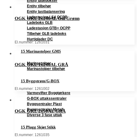
Entity ladebokser
Entity tilbehør
Entity lastbalansering
Ladestasjon LS4 OCPP
OGK GKL 2x240AL Gul Grønn
Ladeboks GLB
Ladestasjon GTB+ OCPP
Tilbehør GLB ladeboks
Hurtiglader DC
El.nummer: 1261031
15 Marinastolper GMS
Marinastolper
OGK GKL 1x240AL GRÅ
Marinastolper tilbehør
15 Byggstrøm/G-BOX
El.nummer: 1261002
Varmevifter Byggtørkere
G-BOX uttakssentraler
Byggsentraler Plast
Byggsentraler Metall
OGK GKL 2x50AL GRÅ
Diverse 3 fase uttak
15 Plugg Skjøt Stikk
El.nummer: 1261035