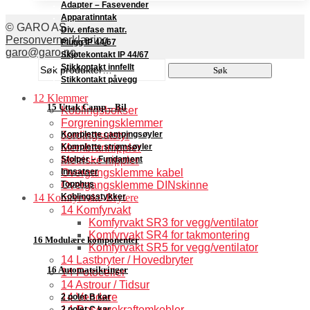
Adapter – Fasevender
Apparatinntak
© GARO AS
Div. enfase matr.
Personvernerklæring
Plugg IP 44/67
garo@garo.no
Skjøtekontakt IP 44/67
Søk
Stikkontakt innfellt
Søk
etter:
Stikkontakt påvegg
12 Klemmer
15 Uttak Camp – Bil
Koblingsbokser
Forgreningsklemmer
Komplette campingsøyler
Jordingsutstyr
Komplette strømsøyler
Membrannippler
Stolper – Fundament
Metriske nippler
Innsatser
Overgangsklemme kabel
Topphus
Overgangsklemme DINskinne
Koblingsstykker
14 Komfyrvakt–Brytere
14 Komfyrvakt
Komfyrvakt SR3 for vegg/ventilator
Komfyrvakt SR4 for takmontering
16 Modulære komponenter
Komfyrvakt SR5 for vegg/ventilator
14 Lastbryter / Hovedbryter
16 Automatsikringer
14 Fotoceller
14 Astrour / Tidsur
14 Vendere
2 polet B kar
14 Reservekraftomkobler
2 polet C kar