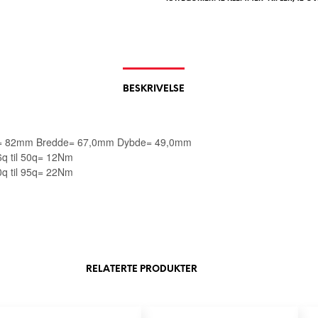
BESKRIVELSE
e= 82mm Bredde= 67,0mm Dybde= 49,0mm
 til 50q= 12Nm
q til 95q= 22Nm
RELATERTE PRODUKTER