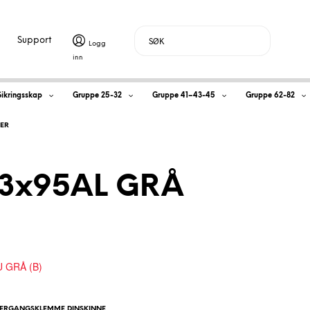
Support
H
Sikringsskap
Gruppe 25-32
Gruppe 41–43-45
Gruppe 62-82
a
LER
n
d
3x95AL GRÅ
l
e
 GRÅ (B)
k
VERGANGSKLEMME DINSKINNE