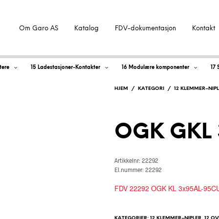
Om Garo AS
Katalog
FDV-dokumentasjon
Kontakt
tere
15 Ladestasjoner-Kontakter
16 Modulære komponenter
17 
HJEM
/
KATEGORI
/
12 KLEMMER–NIP
OGK GKL 
Artikkelnr: 22292
El.nummer: 22292
FDV 22292 OGK KL 3x95AL-95CU
KATEGORIER:
12 KLEMMER–NIPLER
,
12 O