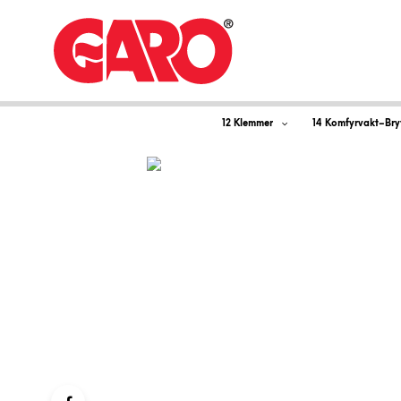
12 Klemmer
14 Komfyrvakt–Bry