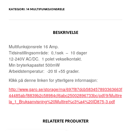
KATEGORI:
14 MULTIFUNKSJONSRELE
BESKRIVELSE
Multifunksjonsrele 16 Amp.
Tidsinstillingsområde: 0,1sek – 10 dager
12-240V AC/DC. 1 polet vekselkontakt.
Min bryterkapasitet 500mW
Arbeidstemperatur: -20 til +55 grader.
Klikk på denne linken for ytterligere informasjon:
http://www.garo.se/storage/ma/697f87dcb583457893363663f
44485ab/f8839b2c58984cf6abc25002896733bc/pdf/9/Multire
la_1_Bruksanvisning%20Multirel%c3%a4%20ID875-3.pdf
RELATERTE PRODUKTER