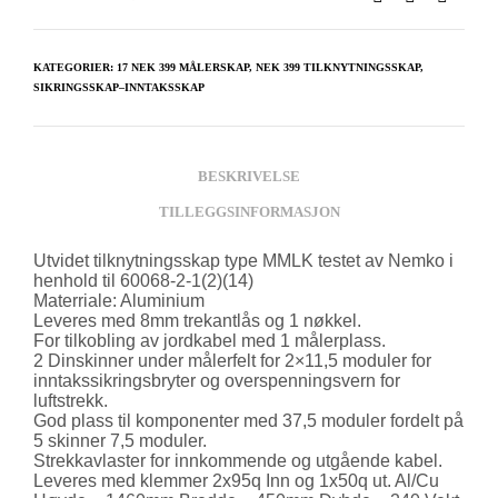
KATEGORIER:
17 NEK 399 MÅLERSKAP
,
NEK 399 TILKNYTNINGSSKAP
,
SIKRINGSSKAP–INNTAKSSKAP
BESKRIVELSE
TILLEGGSINFORMASJON
Utvidet tilknytningsskap type MMLK testet av Nemko i
henhold til 60068-2-1(2)(14)
Materriale: Aluminium
Leveres med 8mm trekantlås og 1 nøkkel.
For tilkobling av jordkabel med 1 målerplass.
2 Dinskinner under målerfelt for 2×11,5 moduler for
inntakssikringsbryter og overspenningsvern for
luftstrekk.
God plass til komponenter med 37,5 moduler fordelt på
5 skinner 7,5 moduler.
Strekkavlaster for innkommende og utgående kabel.
Leveres med klemmer 2x95q Inn og 1x50q ut. Al/Cu