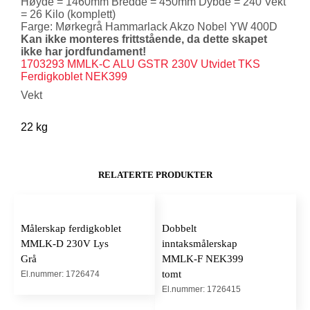
Høyde = 1460mm Bredde = 450mm Dybde = 240 Vekt
= 26 Kilo (komplett)
Farge: Mørkegrå Hammarlack Akzo Nobel YW 400D
Kan ikke monteres frittstående, da dette skapet
ikke har jordfundament!
1703293 MMLK-C ALU GSTR 230V Utvidet TKS
Ferdigkoblet NEK399
Vekt
22 kg
RELATERTE PRODUKTER
Målerskap ferdigkoblet
Dobbelt
MMLK-D 230V Lys
inntaksmålerskap
Grå
MMLK-F NEK399
tomt
El.nummer: 1726474
El.nummer: 1726415