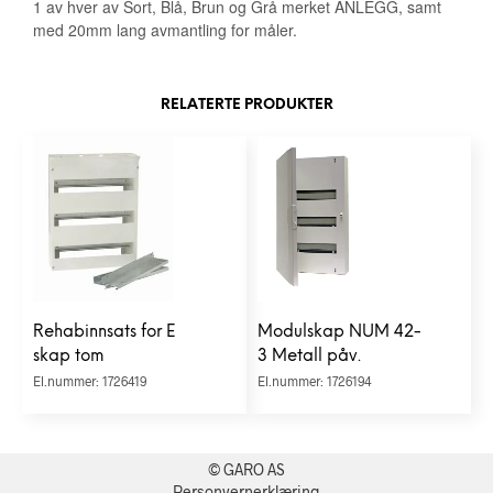
1 av hver av Sort, Blå, Brun og Grå merket ANLEGG, samt
med 20mm lang avmantling for måler.
RELATERTE PRODUKTER
Rehabinnsats for E
Modulskap NUM 42-
skap tom
3 Metall påv.
El.nummer: 1726419
El.nummer: 1726194
© GARO AS
Personvernerklæring