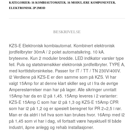
KATEGORIER:
16 KOMBIAUTOMATER
,
16 MODULÆRE KOMPONENTER
,
ELEKTRONISK 2P 2MOD
BESKRIVELSE
KZS-E Elektronisk kombiautomat. Kombinert elektronisk
jordfeilbryter 30mA / 2 polet automatsikring. 10 kA.
bryteevne. Kun 2 moduler bredde. LED indikator varsler type
feil. Puls og støtstrømsikker elektronisk jordfeilbryter. TYPE A,
med korttidsforsinkelse. Passer for IT / TT / TN 230V/400V.
i2 Verdiene på KZS-E er den samme som på KZS. Vi har
valgt 15Amp for at denne klart skiller seg ut i fra de øvrige
Amperestørrelser man har på lager. Alle sikringer unntatt
15Amp har da en i2 på 1,45. 15Amp leveres i 2 varianter:
KZS-E 15Amp C som har i2 på 1,3 og KZS-E 15Amp CPR
som har i2 på 1,2 og er spesielt beregnet for PR 2×2,5 i rør.
Man er da aldri i tvil hva som kan brukes hvor. 16Amp med i2
på 1,45 som vi har i dag, vil fortsatt være høyaktuell til både
industri, åpne anlegg og rehab installasjoner.