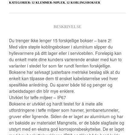
KATEGORIER:
12 KLEMMER–NIPLER
,
12 KOBLINGSBOKSER
BESKRIVELSE
Du trenger ikke lenger 15 forskjellige bokser – bare 2!
Med våre støpte koblingsbokser i aluminium slipper du
hyllevarmere på ditt lager eller i servicebilen. Foreløpig kan
du enkelt møte dine kunders varierende ønsker med kun to
varianter i stedet for som før rundt femten forskjellige.
Boksene har selvsagt justerbare metriske beslag slik at du
enkelt kan tilpasse dem til ønsket kabelstørrelse ved hver
spesifikke anledning. Du sparer både tid og penger og
arbeidsdagen din blir mye enklere.
Utviklet for tøffe miljøer – IP67
Boksene er utviklet og hardt testet for å møte alle
utfordringene i tøffe miljøer som havner, jernbanetunneler,
gruver eller lignende. Siden de er laget av aluminium og har
en bakside av materialet Mangnelis, er de både slagfaste og
utstyrt med en ekstra god korrosjonsbeskyttelse. De er laget