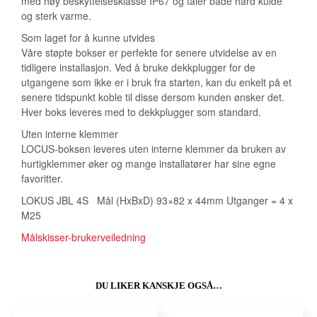
med høy beskyttelsesklasse IP67 og tåler både hard kulde
og sterk varme.
Som laget for å kunne utvides
Våre støpte bokser er perfekte for senere utvidelse av en
tidligere installasjon. Ved å bruke dekkplugger for de
utgangene som ikke er i bruk fra starten, kan du enkelt på et
senere tidspunkt koble til disse dersom kunden ønsker det.
Hver boks leveres med to dekkplugger som standard.
Uten interne klemmer
LOCUS-boksen leveres uten interne klemmer da bruken av
hurtigklemmer øker og mange installatører har sine egne
favoritter.
LOKUS JBL 4S Mål (HxBxD) 93×82 x 44mm Utganger = 4 x
M25
Målskisser-brukerveiledning
DU LIKER KANSKJE OGSÅ…