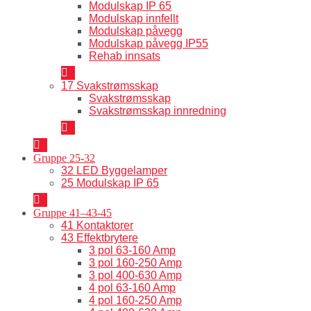
Modulskap IP 65
Modulskap innfellt
Modulskap påvegg
Modulskap påvegg IP55
Rehab innsats
17 Svakstrømsskap
Svakstrømsskap
Svakstrømsskap innredning
Gruppe 25-32
32 LED Byggelamper
25 Modulskap IP 65
Gruppe 41–43-45
41 Kontaktorer
43 Effektbrytere
3 pol 63-160 Amp
3 pol 160-250 Amp
3 pol 400-630 Amp
4 pol 63-160 Amp
4 pol 160-250 Amp