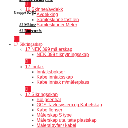
16 Skinner/avdekk
Gruppe 62-82
Avdekking
Samleskinne fast len
Samleskinner Meter
82 Målere
62 Ringetrafo
17 Sikringsskap
17 NEK 399 målerskap
NEK 399 tilknytningsskap
17 Inntak
Inntaksbokser
Kabelinntaksskap
Kabelinntak m/målerplass
17 Sikringsskap
Boligsentral
GCS Tavlesystem og Kabelskap
Kabelflenser
Målerskap S type
Målerskap ute, tette plastskap
Målersløyfer / kabel