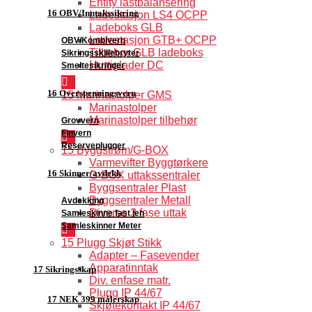
Entity lastbalansering
16 OBV/Inntakssikring
Ladestasjon LS4 OCPP
Ladeboks GLB
Ladestasjon GTB+ OCPP
OBV/Kombivern
Tilbehør GLB ladeboks
Sikringsskillebryter
Hurtiglader DC
Smeltesikringer
16 Overspenningsvern
15 Marinastolper GMS
Marinastolper
Marinastolper tilbehør
Grovvern
Finvern
Reserveplugger
15 Byggstrøm/G-BOX
Varmevifter Byggtørkere
16 Skinner/avdekk
G-BOX uttakssentraler
Byggsentraler Plast
Byggsentraler Metall
Avdekking
Diverse 3 fase uttak
Samleskinne fast len
Samleskinner Meter
15 Plugg Skjøt Stikk
Adapter – Fasevender
Apparatinntak
17 Sikringsskap
Div. enfase matr.
Plugg IP 44/67
17 NEK 399 målerskap
Skjøtekontakt IP 44/67