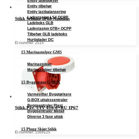
Entity ladebokser
Entity tilbehør
Entity lastbalansering
Ladestasjon LS4 OCPP
Stikk Schuko IP68 Nautilus
Ladeboks GLB
Ladestasjon GTB+ OCPP
Tilbehør GLB ladeboks
Hurtiglader DC
El.nummer: 2515
15 Marinastolper GMS
Marinastolper
Marinastolper tilbehør
15 Byggstrøm/G-BOX
Varmevifter Byggtørkere
G-BOX uttakssentraler
Byggsentraler Plast
Stikk.Påv. UIV 416-6+RU IP67
Byggsentraler Metall
Diverse 3 fase uttak
15 Plugg Skjøt Stikk
El.nummer: 1569125