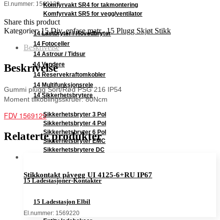
El.nummer: 1569129
Komfyrvakt SR4 for takmontering
Komfyrvakt SR5 for vegg/ventilator
Share this product
Kategorier:
15 Div. enfase matr.
,
15 Plugg Skjøt Stikk
14 Lastbryter / Hovedbryter
14 Fotoceller
Beskrivelse
14 Astrour / Tidsur
14 Vendere
Beskrivelse
14 Reservekraftomkobler
14 Multifunksjonsrele
Gummi plugg Sort/Rød PSG 216 IP54
14 Sikkerhetsbrytere
Moment tilkoblingsskruer: 80Ncm
FDV 1569129
Sikkerhetsbryter 3 Pol
Sikkerhetsbryter 4 Pol
Sikkerhetsbryter 6 Pol
Relaterte produkter
Sikkerhetsbryter EMC
Sikkerhetsbrytere DC
Stikkontakt påvegg UI 4125-6+RU IP67
15 Ladestasjoner-Kontakter
15 Ladestasjon Elbil
El.nummer: 1569220