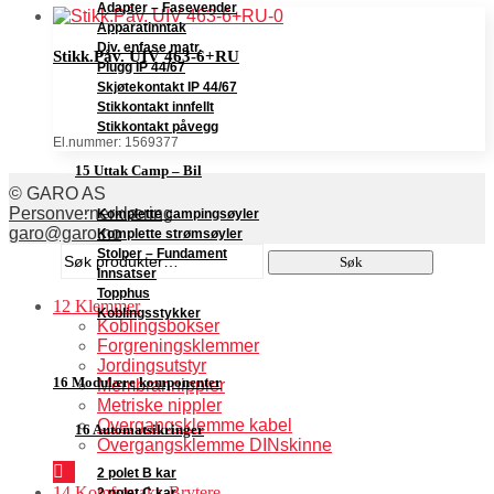
Adapter – Fasevender
Apparatinntak
Div. enfase matr.
Stikk.Påv. UIV 463-6+RU
Plugg IP 44/67
Skjøtekontakt IP 44/67
Stikkontakt innfellt
Stikkontakt påvegg
El.nummer: 1569377
15 Uttak Camp – Bil
© GARO AS
Personvernerklæring
Komplette campingsøyler
garo@garo.no
Komplette strømsøyler
Søk
Stolper – Fundament
Søk
etter:
Innsatser
Topphus
12 Klemmer
Koblingsstykker
Koblingsbokser
Forgreningsklemmer
Jordingsutstyr
16 Modulære komponenter
Membrannippler
Metriske nippler
Overgangsklemme kabel
16 Automatsikringer
Overgangsklemme DINskinne
2 polet B kar
14 Komfyrvakt–Brytere
2 polet C kar