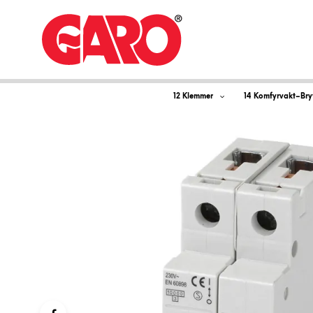
12 Klemmer
14 Komfyrvakt–Bry