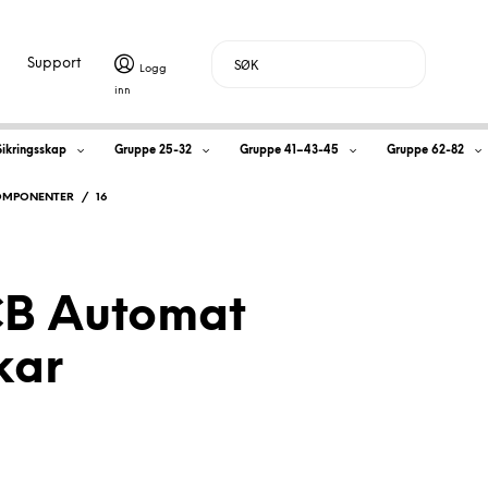
Support
H
Sikringsskap
Gruppe 25-32
Gruppe 41–43-45
Gruppe 62-82
a
OMPONENTER
/
16
n
d
B Automat
l
kar
e
k