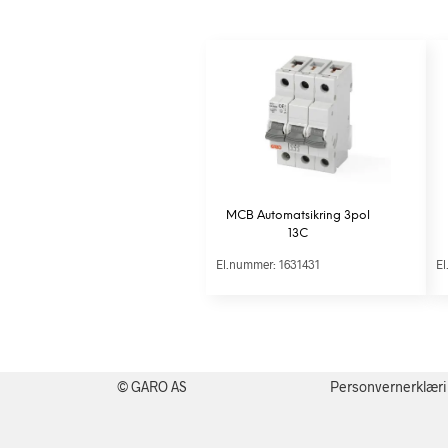
MCB Automatsikring 3pol
13C
El.nummer: 1631431
El
© GARO AS
Personvernerklær