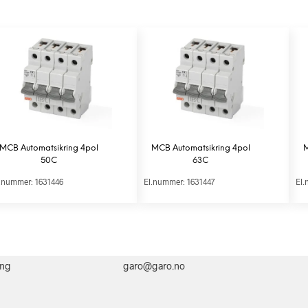
MCB Automatsikring 4pol
MCB Automatsikring 4pol
M
50C
63C
.nummer: 1631446
El.nummer: 1631447
El.
ing
garo@garo.no