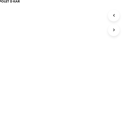
u
 POLET D KAR
r
v