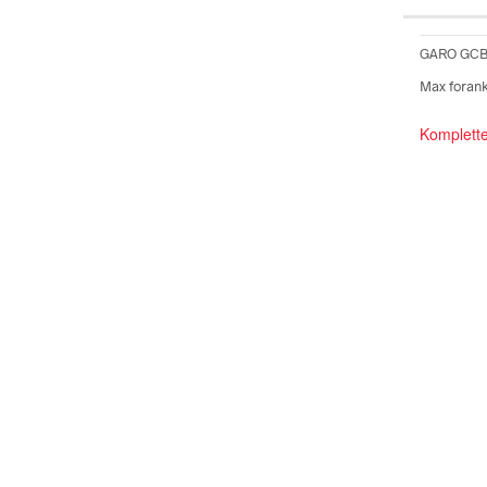
GARO GCB A
Max forank
Komplett