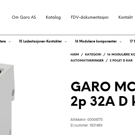
Om Garo AS
Katalog
FDV-dokumentasjon
Kontakt
tere
15 Ladestasjoner-Kontakter
16 Modulære komponenter
17 
HJEM
/
KATEGORI
/
16 MODULÆRE K
AUTOMATSIKRINGER
/
2 POLET D KAR
GARO MC
2p 32A D 
Artikkelnr: 00006775
El.nummer: 1631489