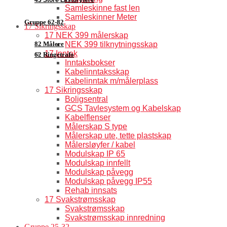
Samleskinne fast len
Samleskinner Meter
Gruppe 62-82
17 Sikringsskap
17 NEK 399 målerskap
82 Målere
NEK 399 tilknytningsskap
17 Inntak
62 Ringetrafo
Inntaksbokser
Kabelinntaksskap
Kabelinntak m/målerplass
17 Sikringsskap
Boligsentral
GCS Tavlesystem og Kabelskap
Kabelflenser
Målerskap S type
Målerskap ute, tette plastskap
Målersløyfer / kabel
Modulskap IP 65
Modulskap innfellt
Modulskap påvegg
Modulskap påvegg IP55
Rehab innsats
17 Svakstrømsskap
Svakstrømsskap
Svakstrømsskap innredning
Gruppe 25-32