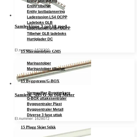
Entity ladebokser
Entity tilbehør
Entity lastbalansering
Ladestasjon LS4 OCPP
Ladeboks GLB
Samleskinne 3 pol 18 mod
Ladestasjon GTB+ OCPP
Tilbehør GLB ladeboks
Hurtiglader DC
El.nummer: 1628200
15 Marinastolper GMS
Marinastolper
Marinastolper tilbehør
15 Byggstrøm/G-BOX
Varmevifter Byggtørkere
Samlesk. SBS G 3p 16q Meter
G-BOX uttakssentraler
Byggsentraler Plast
Byggsentraler Metall
Diverse 3 fase uttak
El.nummer: 1628072
15 Plugg Skjøt Stikk