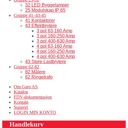
32 LED Byggelamper
25 Modulskap IP 65
Gruppe 41–43-45
41 Kontaktorer
43 Effektbrytere
3 pol 63-160 Amp
3 pol 160-250 Amp
3 pol 400-630 Amp
4 pol 63-160 Amp
4 pol 160-250 Amp
4 pol 400-630 Amp
43 Store Lastbrytere
Gruppe 62-82
82 Målere
62 Ringetrafo
Om Garo AS
Katalog
FDV-dokumentasjon
Kontakt
Support
LOGIN MIN KONTO
Handlekurv