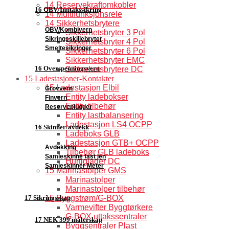
14 Reservekraftomkobler
16 OBV/Inntakssikring
14 Multifunksjonsrele
14 Sikkerhetsbrytere
OBV/Kombivern
Sikkerhetsbryter 3 Pol
Sikringsskillebryter
Sikkerhetsbryter 4 Pol
Smeltesikringer
Sikkerhetsbryter 6 Pol
Sikkerhetsbryter EMC
16 Overspenningsvern
Sikkerhetsbrytere DC
15 Ladestasjoner-Kontakter
15 Ladestasjon Elbil
Grovvern
Entity ladebokser
Finvern
Entity tilbehør
Reserveplugger
Entity lastbalansering
Ladestasjon LS4 OCPP
16 Skinner/avdekk
Ladeboks GLB
Ladestasjon GTB+ OCPP
Avdekking
Tilbehør GLB ladeboks
Samleskinne fast len
Hurtiglader DC
Samleskinner Meter
15 Marinastolper GMS
Marinastolper
Marinastolper tilbehør
15 Byggstrøm/G-BOX
17 Sikringsskap
Varmevifter Byggtørkere
G-BOX uttakssentraler
17 NEK 399 målerskap
Byggsentraler Plast