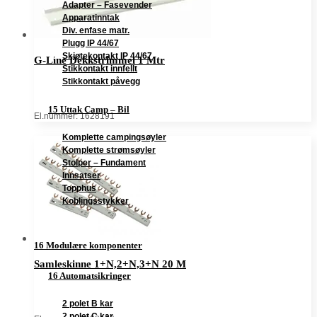
Adapter – Fasevender
Apparatinntak
Div. enfase matr.
Plugg IP 44/67
Skjøtekontakt IP 44/67
G-Line Dekkstrimmel 1 Mtr
Stikkontakt innfellt
Stikkontakt påvegg
15 Uttak Camp – Bil
El.nummer: 1628191
Komplette campingsøyler
Komplette strømsøyler
Stolper – Fundament
Innsatser
Topphus
Koblingsstykker
16 Modulære komponenter
Samleskinne 1+N,2+N,3+N 20 M
16 Automatsikringer
2 polet B kar
2 polet C kar