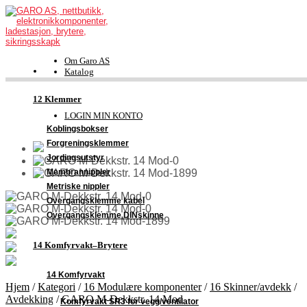
Om Garo AS
Katalog
FDV-dokumentasjon
Kontakt
12 Klemmer
Support
LOGIN MIN KONTO
Koblingsbokser
Forgreningsklemmer
Jordingsutstyr
Membrannippler
Metriske nippler
Overgangsklemme kabel
Overgangsklemme DINskinne
14 Komfyrvakt–Brytere
14 Komfyrvakt
Hjem
/
Kategori
/
16 Modulære komponenter
/
16 Skinner/avdekk
/
Avdekking
/
GARO M-Dekkstr. 14 Mod
Komfyrvakt SR3 for vegg/ventilator