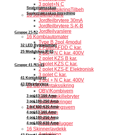
3 polet+N C
Svakstrømsskap
AutomatsikringTilbeh
Svakstrømsskap innredning
16 Jordfeilbrytere
Jordfeilbrytere 30mA
Jordfeilbrytere S-K-B
Jordfeilvarslere
Gruppe 25-32
16 Kombiautomater
Type B 2pol 4modul
32 LED Byggelamper
2 Polet AFDD C kar.
25 Modulskap IP 65
1 pol + N C kar. 400V
2 polet KZS B kar.
2 polet KZS C kar.
Gruppe 41–43-45
2 polet KZS-E Elektronisk
3 polet C kar.
41 Kontaktorer
3 pol + N C kar. 400V
43 Effektbrytere
16 OBV/Inntakssikring
OBV/Kombivern
3 pol 63-160 Amp
Sikringsskillebryter
3 pol 160-250 Amp
Smeltesikringer
3 pol 400-630 Amp
16 Overspenningsvern
4 pol 63-160 Amp
Grovvern
4 pol 160-250 Amp
Finvern
4 pol 400-630 Amp
Reserveplugger
16 Skinner/avdekk
Avdekking
43 Store Lastbrytere