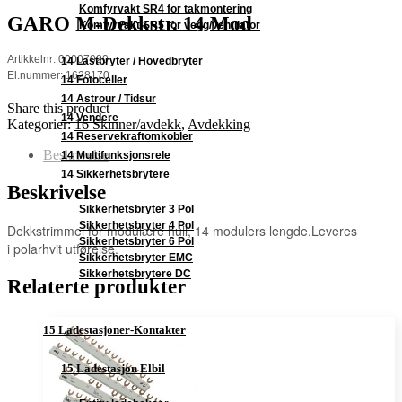
Komfyrvakt SR4 for takmontering
GARO M-Dekkstr. 14 Mod
Komfyrvakt SR5 for vegg/ventilator
Artikkelnr: 00007020
14 Lastbryter / Hovedbryter
El.nummer: 1628170
14 Fotoceller
14 Astrour / Tidsur
Share this product
14 Vendere
Kategorier:
16 Skinner/avdekk
,
Avdekking
14 Reservekraftomkobler
Beskrivelse
14 Multifunksjonsrele
14 Sikkerhetsbrytere
Beskrivelse
Sikkerhetsbryter 3 Pol
Sikkerhetsbryter 4 Pol
Dekkstrimmel for modulære hull, 14 modulers lengde.Leveres
Sikkerhetsbryter 6 Pol
i polarhvit utførelse.
Sikkerhetsbryter EMC
Sikkerhetsbrytere DC
Relaterte produkter
15 Ladestasjoner-Kontakter
15 Ladestasjon Elbil