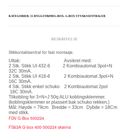
KATEGORIER:
15 BYGGSTRØM/G-BOX
,
G-BOX UTTAKSSENTRALER
BESKRIVELSE
Stikkontaktsentral for fast montasje.
Uttak: Avsikret med:
2 Stk. Stikk UI 432-6 2 Kombiautomat 3pol+N
32C 30mA.
2 Stk. Stikk UI 416-6 2 Kombiautomat 3pol+N
16C 30mA.
4 Stk. Stikk enkel schuko 2 Kombiautomat 2pol
16C 30mA.
Tilkobling for 3+N+J 50q ALU koblingsklemmer.
(koblingsklemmer er plassert bak schuko rekken.)
Mål: Høyde = 79cm Bredde = 33cm Dybde = 18Cm
med stikk.
FDV G-Box 500224
FS63A G-box 400-500224 skjema