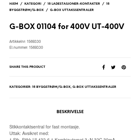
HJEM
/
KATEGORI
/
15 LADESTASJONER-KONTAKTER
/
15
BYGGSTRØM/G-BOX
/
G-BOX UTTAKSSENTRALER
G-BOX 01104 for 400V UT-400V
Artikkelnr: 1569330
El.nummer: 1569330
SHARE THIS PRODUCT
KATEGORIER:
15 BYGGSTRØM/G-BOX
,
G-BOX UTTAKSSENTRALER
BESKRIVELSE
Stikkontaktsentral for fast montasje.
Uttak: Avsikret med:
1 Stk. Stikk UI 432-6 1 Kombiautomat 3+N 32C 30mA.