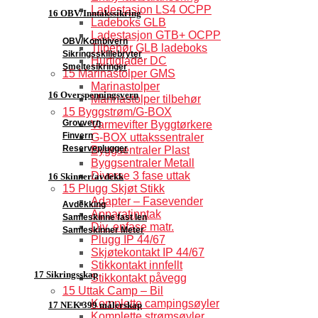
Ladestasjon LS4 OCPP
16 OBV/Inntakssikring
Ladeboks GLB
Ladestasjon GTB+ OCPP
OBV/Kombivern
Tilbehør GLB ladeboks
Sikringsskillebryter
Hurtiglader DC
Smeltesikringer
15 Marinastolper GMS
Marinastolper
16 Overspenningsvern
Marinastolper tilbehør
15 Byggstrøm/G-BOX
Grovvern
Varmevifter Byggtørkere
Finvern
G-BOX uttakssentraler
Reserveplugger
Byggsentraler Plast
Byggsentraler Metall
Diverse 3 fase uttak
16 Skinner/avdekk
15 Plugg Skjøt Stikk
Adapter – Fasevender
Avdekking
Apparatinntak
Samleskinne fast len
Div. enfase matr.
Samleskinner Meter
Plugg IP 44/67
Skjøtekontakt IP 44/67
Stikkontakt innfellt
17 Sikringsskap
Stikkontakt påvegg
15 Uttak Camp – Bil
Komplette campingsøyler
17 NEK 399 målerskap
Komplette strømsøyler