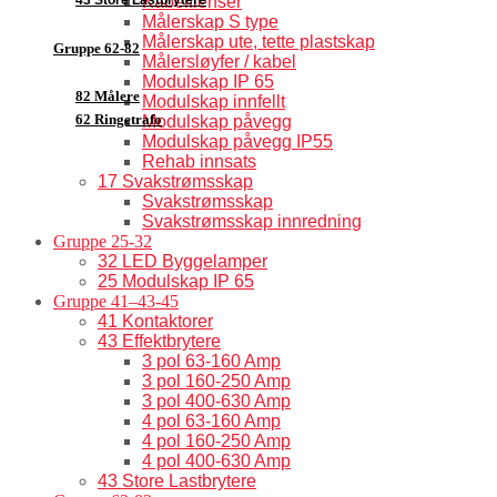
Kabelflenser
Målerskap S type
Målerskap ute, tette plastskap
Gruppe 62-82
Målersløyfer / kabel
Modulskap IP 65
82 Målere
Modulskap innfellt
62 Ringetrafo
Modulskap påvegg
Modulskap påvegg IP55
Rehab innsats
17 Svakstrømsskap
Svakstrømsskap
Svakstrømsskap innredning
Gruppe 25-32
32 LED Byggelamper
25 Modulskap IP 65
Gruppe 41–43-45
41 Kontaktorer
43 Effektbrytere
3 pol 63-160 Amp
3 pol 160-250 Amp
3 pol 400-630 Amp
4 pol 63-160 Amp
4 pol 160-250 Amp
4 pol 400-630 Amp
43 Store Lastbrytere