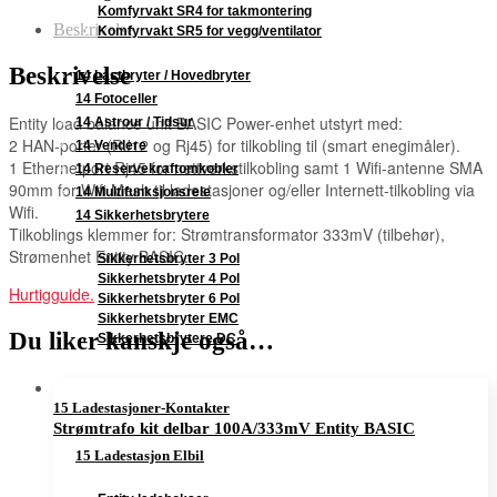
Komfyrvakt SR4 for takmontering
Beskrivelse
Komfyrvakt SR5 for vegg/ventilator
Beskrivelse
14 Lastbryter / Hovedbryter
14 Fotoceller
Entity load balance unit BASIC Power-enhet utstyrt med:
14 Astrour / Tidsur
2 HAN-porter (RJ12 og Rj45) for tilkobling til (smart enegimåler).
14 Vendere
1 Ethernetport Rj45 for nettverkstilkobling samt 1 Wifi-antenne SMA
14 Reservekraftomkobler
90mm for Wifi Mesh til ladestasjoner og/eller Internett-tilkobling via
14 Multifunksjonsrele
Wifi.
14 Sikkerhetsbrytere
Tilkoblings klemmer for: Strømtransformator 333mV (tilbehør),
Strømenhet Entity BASIC.
Sikkerhetsbryter 3 Pol
Sikkerhetsbryter 4 Pol
Hurtigguide.
Sikkerhetsbryter 6 Pol
Sikkerhetsbryter EMC
Du liker kanskje også…
Sikkerhetsbrytere DC
15 Ladestasjoner-Kontakter
Strømtrafo kit delbar 100A/333mV Entity BASIC
15 Ladestasjon Elbil