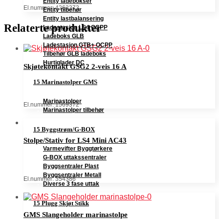
Entity ladebokser
El.nummer: 4263373
Entity tilbehør
Entity lastbalansering
Relaterte produkter
Ladestasjon LS4 OCPP
Ladeboks GLB
Ladestasjon GTB+ OCPP
Tilbehør GLB ladeboks
Hurtiglader DC
Skjøtekontakt GSG2 2-veis 16 A
15 Marinastolper GMS
Marinastolper
El.nummer: 1569372
Marinastolper tilbehør
15 Byggstrøm/G-BOX
Stolpe/Stativ for LS4 Mini AC43
Varmevifter Byggtørkere
G-BOX uttakssentraler
Byggsentraler Plast
Byggsentraler Metall
El.nummer: 354386
Diverse 3 fase uttak
15 Plugg Skjøt Stikk
GMS Slangeholder marinastolpe