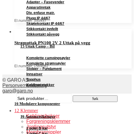
Adapter – Fasevender
Apparatinntak
Div. enfase matr.
Plugg IP 44/67
El.nummer: 351937
Skjøtekontakt IP 44/67
Stikkontakt innfellt
Stikkontakt påvegg
Strømuttak PN100 2V 2 Uttak på vegg
15 Uttak Camp – Bil
Komplette campingsøyler
Komplette strømsøyler
El.nummer: 1569082
Stolper – Fundament
Innsatser
Topphus
© GARO AS
Koblingsstykker
Personvernerklæring
garo@garo.no
Søk
Søk
etter:
16 Modulære komponenter
12 Klemmer
Koblingsbokser
16 Automatsikringer
Forgreningsklemmer
Jordingsutstyr
2 polet B kar
Membrannippler
2 polet C kar