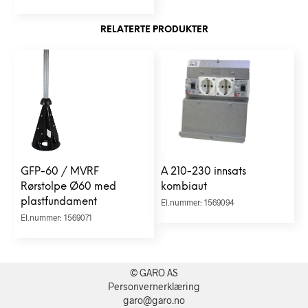
RELATERTE PRODUKTER
GFP-60 / MVRF
A 210-230 innsats
Rørstolpe Ø60 med
kombiaut
plastfundament
El.nummer: 1569094
El.nummer: 1569071
© GARO AS
Personvernerklæring
garo@garo.no