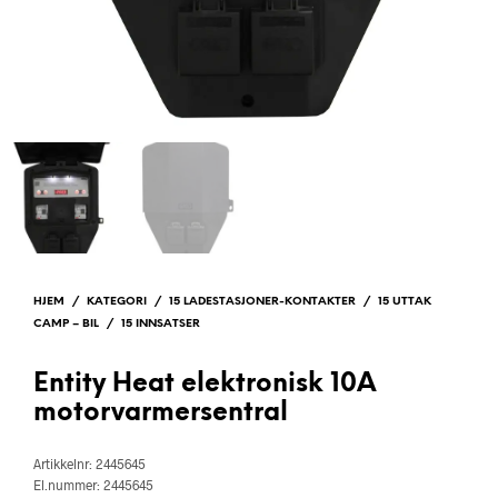
HJEM
/
KATEGORI
/
15 LADESTASJONER-KONTAKTER
/
15 UTTAK
CAMP – BIL
/
15 INNSATSER
Entity Heat elektronisk 10A
motorvarmersentral
Artikkelnr: 2445645
El.nummer: 2445645