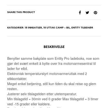
SHARE THIS PRODUCT
KATEGORIER:
15 INNSATSER
,
15 UTTAK CAMP – BIL
,
ENTITY TILBEHØR
BESKRIVELSE
Benytter samme bakplate som Entity Pro ladeboks, noe som
gjør det svært enkelt å bytte over fra motorvarmesentral til
lader for elbil.
Elektronisk temperaturstyrt motorvarmeruttak med 2
stikkontakter.
Meget enkel betjening, still kun tiden du skal reise og glem
resten.
Justerer selv tilslagstiden etter utetemperatur.
Min tilslagstid = 30min ved 0 grader Max tilslagstid = 3 timer
ved -15 grader eller kaldere.