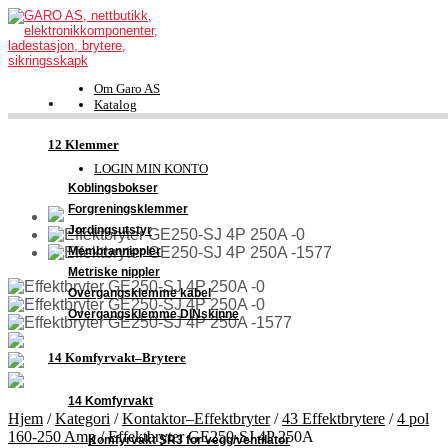
Om Garo AS
Katalog
FDV-dokumentasjon
Kontakt
12 Klemmer
Support
LOGIN MIN KONTO
Koblingsbokser
Forgreningsklemmer
Jordingsutstyr
Membrannippler
Metriske nippler
Overgangsklemme kabel
Overgangsklemme DINskinne
14 Komfyrvakt–Brytere
14 Komfyrvakt
Hjem
/
Kategori
/
Kontaktor–Effektbryter
/
43 Effektbrytere
/
4 pol
160-250 Amp
/
Effektbryter GE250-SJ 4P 250A
Komfyrvakt SR3 for vegg/ventilator