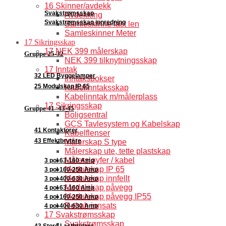
16 Skinner/avdekk
Svakstrømsskap
Avdekking
Svakstrømsskap innredning
Samleskinne fast len
Samleskinner Meter
17 Sikringsskap
17 NEK 399 målerskap
Gruppe 25-32
NEK 399 tilknytningsskap
17 Inntak
32 LED Byggelamper
Inntaksbokser
25 Modulskap IP 65
Kabelinntaksskap
Kabelinntak m/målerplass
17 Sikringsskap
Gruppe 41–43-45
Boligsentral
GCS Tavlesystem og Kabelskap
41 Kontaktorer
Kabelflenser
43 Effektbrytere
Målerskap S type
Målerskap ute, tette plastskap
Målersløyfer / kabel
3 pol 63-160 Amp
Modulskap IP 65
3 pol 160-250 Amp
Modulskap innfellt
3 pol 400-630 Amp
Modulskap påvegg
4 pol 63-160 Amp
Modulskap påvegg IP55
4 pol 160-250 Amp
Rehab innsats
4 pol 400-630 Amp
17 Svakstrømsskap
Svakstrømsskap
43 Store Lastbrytere