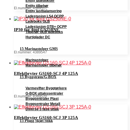
Entity ladebokser
Entity tilbehør
El.nummer: 4389517
Entity lastbalansering
Ladestasjon LS4 OCPP
Ladeboks GLB
Ladestasjon GTB+ OCPP
IP30 for 4pol GS250NE
Tilbehør GLB ladeboks
Hurtiglader DC
15 Marinastolper GMS
El.nummer: 4389547
Marinastolper
Marinastolper tilbehør
Effektbryter GS160-SCJ 4P 125A
15 Byggstrøm/G-BOX
Varmevifter Byggtørkere
G-BOX uttakssentraler
El.nummer: 4389520
Byggsentraler Plast
Byggsentraler Metall
Diverse 3 fase uttak
Effektbryter GS160-SCJ 3P 125A
15 Plugg Skjøt Stikk