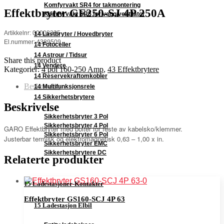
Komfyrvakt SR4 for takmontering
Effektbryter GE250-SJ 4P 250A
Komfyrvakt SR5 for vegg/ventilator
Artikkelnr: 00008335
14 Lastbryter / Hovedbryter
El.nummer: 4389509
14 Fotoceller
14 Astrour / Tidsur
Share this product
14 Vendere
Kategorier:
4 pol 160-250 Amp
,
43 Effektbrytere
14 Reservekraftomkobler
Beskrivelse
14 Multifunksjonsrele
14 Sikkerhetsbrytere
Beskrivelse
Sikkerhetsbryter 3 Pol
Sikkerhetsbryter 4 Pol
GARO Effektbryter med bolter for feste av kabelsko/klemmer.
Sikkerhetsbryter 6 Pol
Justerbar termisk og elektromagnetisk 0,63 – 1,00 x in.
Sikkerhetsbryter EMC
Sikkerhetsbrytere DC
Relaterte produkter
15 Ladestasjoner-Kontakter
Effektbryter GS160-SCJ 4P 63
15 Ladestasjon Elbil