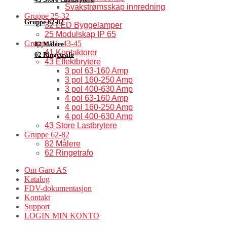
Svakstrømsskap innredning
Gruppe 25-32
Gruppe 62-82
32 LED Byggelamper
25 Modulskap IP 65
Gruppe 41–43-45
82 Målere
41 Kontaktorer
62 Ringetrafo
43 Effektbrytere
3 pol 63-160 Amp
3 pol 160-250 Amp
3 pol 400-630 Amp
4 pol 63-160 Amp
4 pol 160-250 Amp
4 pol 400-630 Amp
43 Store Lastbrytere
Gruppe 62-82
82 Målere
62 Ringetrafo
Om Garo AS
Katalog
FDV-dokumentasjon
Kontakt
Support
LOGIN MIN KONTO