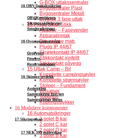
G-BOX uttakssentraler
16 OBV/Inntakssikring
Byggsentraler Plast
Byggsentraler Metall
OBV/Kombivern
Diverse 3 fase uttak
Sikringsskillebryter
15 Plugg Skjøt Stikk
Smeltesikringer
Adapter – Fasevender
Apparatinntak
Div. enfase matr.
16 Overspenningsvern
Plugg IP 44/67
Skjøtekontakt IP 44/67
Grovvern
Stikkontakt innfellt
Finvern
Stikkontakt påvegg
Reserveplugger
15 Uttak Camp – Bil
Komplette campingsøyler
16 Skinner/avdekk
Komplette strømsøyler
Stolper – Fundament
Avdekking
Innsatser
Samleskinne fast len
Topphus
Samleskinner Meter
Koblingsstykker
16 Modulære komponenter
16 Automatsikringer
2 polet B kar
17 Sikringsskap
2 polet C kar
2 polet D kar
17 NEK 399 målerskap
3 polet B kar