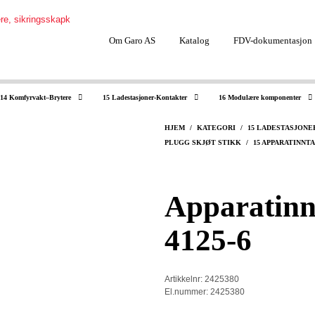
Om Garo AS
Katalog
FDV-dokumentasjon
14 Komfyrvakt–Brytere
15 Ladestasjoner-Kontakter
16 Modulære komponenter
HJEM
/
KATEGORI
/
15 LADESTASJON
PLUGG SKJØT STIKK
/
15 APPARATINNT
Apparatinnt
4125-6
Artikkelnr: 2425380
El.nummer: 2425380