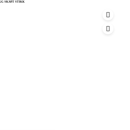
u
GG SKJØT STIKK
r
v