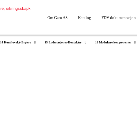
Om Garo AS
Katalog
FDV-dokumentasjon
14 Komfyrvakt–Brytere
15 Ladestasjoner-Kontakter
16 Modulære komponenter
00006790