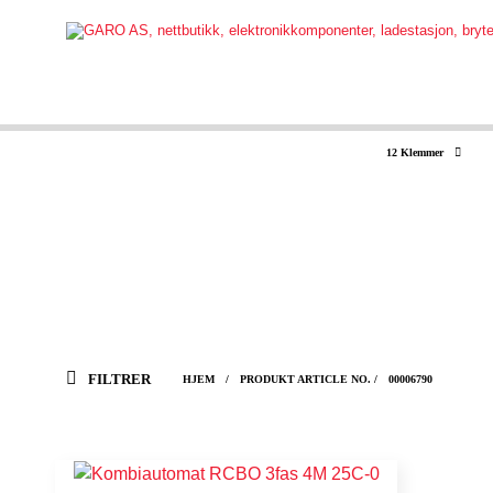
12 Klemmer
FILTRER
HJEM
/
PRODUKT ARTICLE NO.
/
00006790