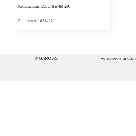
Kombiautomat RCBO 3fas 4M 25C
El.nummer: 1631482
© GARO AS
Personvernerklær