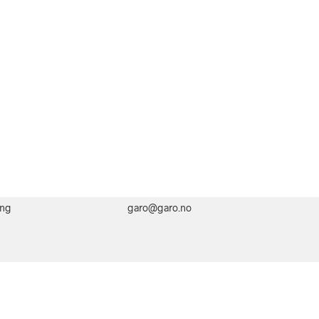
ing
garo@garo.no