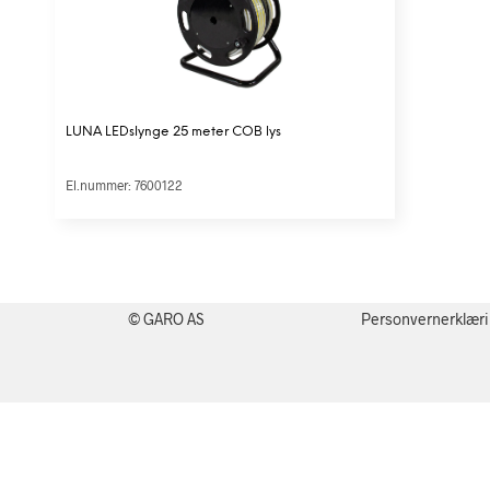
LUNA LEDslynge 25 meter COB lys
El.nummer: 7600122
© GARO AS
Personvernerklær