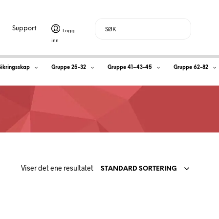
Support
H
Sikringsskap
Gruppe 25-32
Gruppe 41–43-45
Gruppe 62-82
a
n
d
l
Viser det ene resultatet
e
STANDARD SORTERING
k