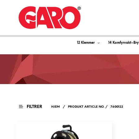
12 Klemmer
14 Komfyrvakt–Bry
FILTRER
HJEM
/
PRODUKT ARTICLE NO.
/
7600122