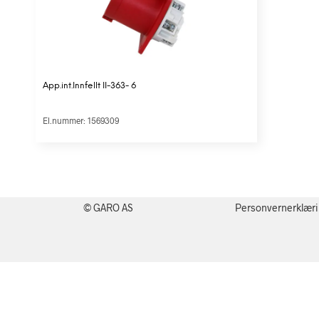
App.int.Innfellt II-363- 6
El.nummer: 1569309
© GARO AS
Personvernerklær