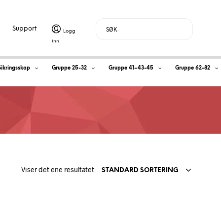
Support
H
Sikringsskap
Gruppe 25-32
Gruppe 41–43-45
Gruppe 62-82
a
n
d
l
Viser det ene resultatet
e
STANDARD SORTERING
k