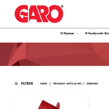
12 Klemmer
14 Komfyrvakt–Bry
FILTRER
HJEM
/
PRODUKT ARTICLE NO.
/
00001403