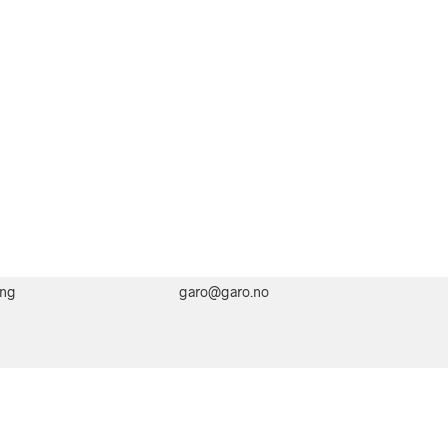
ing
garo@garo.no