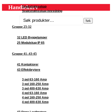
Handlekurv
Svakstrømsskap
Svakstrømsskap innredning
Søk
Søk
etter:
Gruppe 25-32
32 LED Byggelamper
25 Modulskap IP 65
Gruppe 41–43-45
41 Kontaktorer
43 Effektbrytere
3 pol 63-160 Amp
3 pol 160-250 Amp
3 pol 400-630 Amp
4 pol 63-160 Amp
4 pol 160-250 Amp
4 pol 400-630 Amp
43 Store Lastbrytere