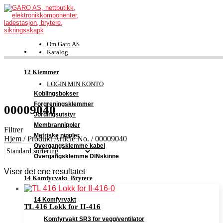
Om Garo AS
Katalog
FDV-dokumentasjon
Kontakt
12 Klemmer
Support
LOGIN MIN KONTO
Koblingsbokser
Forgreningsklemmer
00009040
Jordingsutstyr
Membrannippler
Filtrer
Metriske nippler
Hjem
/
Produkt Article No.
/
00009040
Overgangsklemme kabel
Overgangsklemme DINskinne
Viser det ene resultatet
14 Komfyrvakt–Brytere
14 Komfyrvakt
TL 416 Lokk for II-416
Komfyrvakt SR3 for vegg/ventilator