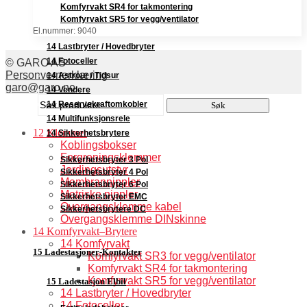
Komfyrvakt SR4 for takmontering
Komfyrvakt SR5 for vegg/ventilator
El.nummer: 9040
14 Lastbryter / Hovedbryter
14 Fotoceller
© GARO AS
Personvernerklæring
14 Astrour / Tidsur
garo@garo.no
14 Vendere
Søk
14 Reservekraftomkobler
Søk
etter:
14 Multifunksjonsrele
12 Klemmer
14 Sikkerhetsbrytere
Koblingsbokser
Forgreningsklemmer
Sikkerhetsbryter 3 Pol
Jordingsutstyr
Sikkerhetsbryter 4 Pol
Membrannippler
Sikkerhetsbryter 6 Pol
Metriske nippler
Sikkerhetsbryter EMC
Overgangsklemme kabel
Sikkerhetsbrytere DC
Overgangsklemme DINskinne
14 Komfyrvakt–Brytere
14 Komfyrvakt
15 Ladestasjoner-Kontakter
Komfyrvakt SR3 for vegg/ventilator
Komfyrvakt SR4 for takmontering
Komfyrvakt SR5 for vegg/ventilator
15 Ladestasjon Elbil
14 Lastbryter / Hovedbryter
14 Fotoceller