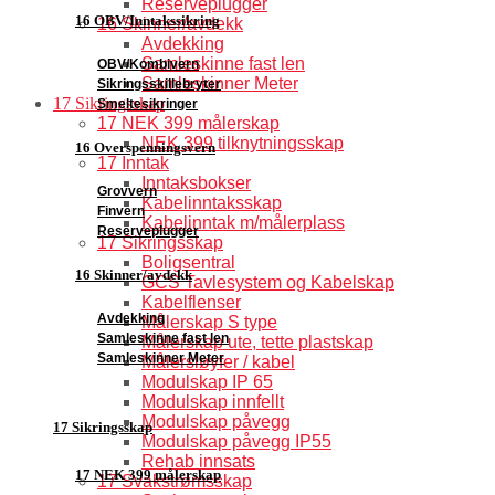
Reserveplugger
16 OBV/Inntakssikring
16 Skinner/avdekk
Avdekking
Samleskinne fast len
OBV/Kombivern
Samleskinner Meter
Sikringsskillebryter
17 Sikringsskap
Smeltesikringer
17 NEK 399 målerskap
NEK 399 tilknytningsskap
16 Overspenningsvern
17 Inntak
Inntaksbokser
Grovvern
Kabelinntaksskap
Finvern
Kabelinntak m/målerplass
Reserveplugger
17 Sikringsskap
Boligsentral
16 Skinner/avdekk
GCS Tavlesystem og Kabelskap
Kabelflenser
Avdekking
Målerskap S type
Samleskinne fast len
Målerskap ute, tette plastskap
Samleskinner Meter
Målersløyfer / kabel
Modulskap IP 65
Modulskap innfellt
Modulskap påvegg
17 Sikringsskap
Modulskap påvegg IP55
Rehab innsats
17 NEK 399 målerskap
17 Svakstrømsskap