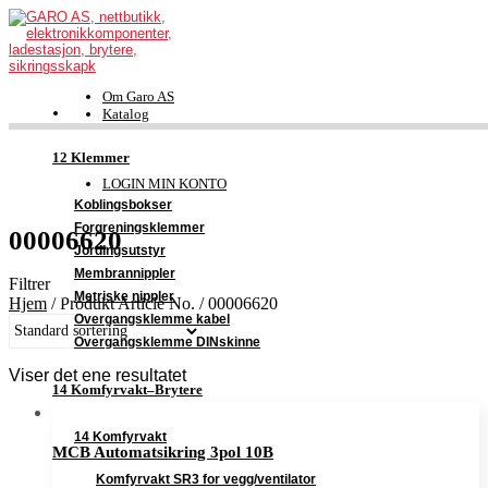
Om Garo AS
Katalog
FDV-dokumentasjon
Kontakt
12 Klemmer
Support
LOGIN MIN KONTO
Koblingsbokser
Forgreningsklemmer
00006620
Jordingsutstyr
Membrannippler
Filtrer
Metriske nippler
Hjem
/
Produkt Article No.
/
00006620
Overgangsklemme kabel
Overgangsklemme DINskinne
Viser det ene resultatet
14 Komfyrvakt–Brytere
14 Komfyrvakt
MCB Automatsikring 3pol 10B
Komfyrvakt SR3 for vegg/ventilator