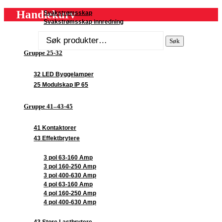
Handlekurv
Svakstrømsskap
Svakstrømsskap innredning
Søk
Søk
etter:
Gruppe 25-32
32 LED Byggelamper
25 Modulskap IP 65
Gruppe 41–43-45
41 Kontaktorer
43 Effektbrytere
3 pol 63-160 Amp
3 pol 160-250 Amp
3 pol 400-630 Amp
4 pol 63-160 Amp
4 pol 160-250 Amp
4 pol 400-630 Amp
43 Store Lastbrytere