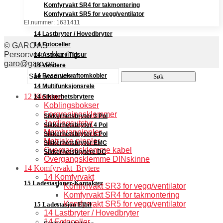
Komfyrvakt SR4 for takmontering
Komfyrvakt SR5 for vegg/ventilator
El.nummer: 1631411
14 Lastbryter / Hovedbryter
14 Fotoceller
© GARO AS
Personvernerklæring
14 Astrour / Tidsur
garo@garo.no
14 Vendere
Søk
14 Reservekraftomkobler
Søk
etter:
14 Multifunksjonsrele
12 Klemmer
14 Sikkerhetsbrytere
Koblingsbokser
Forgreningsklemmer
Sikkerhetsbryter 3 Pol
Jordingsutstyr
Sikkerhetsbryter 4 Pol
Membrannippler
Sikkerhetsbryter 6 Pol
Metriske nippler
Sikkerhetsbryter EMC
Overgangsklemme kabel
Sikkerhetsbrytere DC
Overgangsklemme DINskinne
14 Komfyrvakt–Brytere
14 Komfyrvakt
15 Ladestasjoner-Kontakter
Komfyrvakt SR3 for vegg/ventilator
Komfyrvakt SR4 for takmontering
Komfyrvakt SR5 for vegg/ventilator
15 Ladestasjon Elbil
14 Lastbryter / Hovedbryter
14 Fotoceller