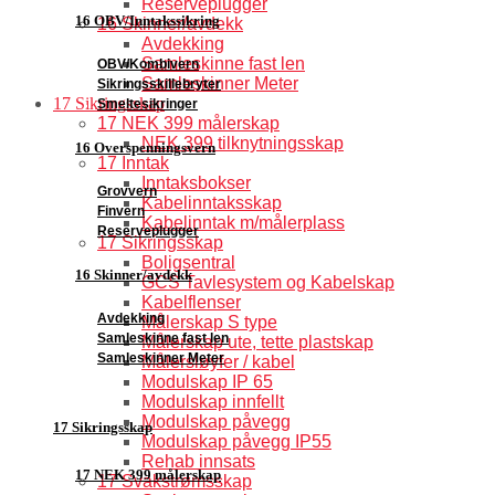
Reserveplugger
16 OBV/Inntakssikring
16 Skinner/avdekk
Avdekking
Samleskinne fast len
OBV/Kombivern
Samleskinner Meter
Sikringsskillebryter
17 Sikringsskap
Smeltesikringer
17 NEK 399 målerskap
NEK 399 tilknytningsskap
16 Overspenningsvern
17 Inntak
Inntaksbokser
Grovvern
Kabelinntaksskap
Finvern
Kabelinntak m/målerplass
Reserveplugger
17 Sikringsskap
Boligsentral
16 Skinner/avdekk
GCS Tavlesystem og Kabelskap
Kabelflenser
Avdekking
Målerskap S type
Samleskinne fast len
Målerskap ute, tette plastskap
Samleskinner Meter
Målersløyfer / kabel
Modulskap IP 65
Modulskap innfellt
Modulskap påvegg
17 Sikringsskap
Modulskap påvegg IP55
Rehab innsats
17 NEK 399 målerskap
17 Svakstrømsskap